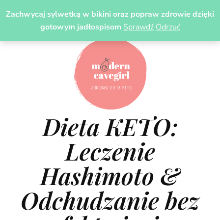
Zachwycaj sylwetką w bikini oraz popraw zdrowie dzięki
gotowym jadłospisom
Sprawdź
Odrzuć
Dieta KETO:
Leczenie
Hashimoto &
Odchudzanie bez