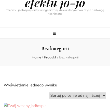
efektu jo-jo
Przepisy i jadłospisy diety ketogenicznej, dzięki którym zwalczysz nadwagę i
Hashimoto!
Bez kategorii
Home
/
Produkt
/
Bez kategorii
Wyświetlanie jednego wyniku