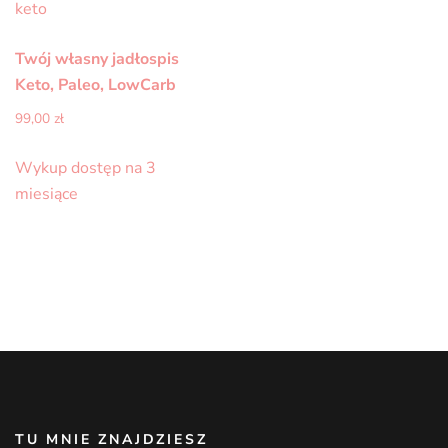
Twój własny jadłospis
Keto, Paleo, LowCarb
99,00
zł
Wykup dostęp na 3
miesiące
TU MNIE ZNAJDZIESZ