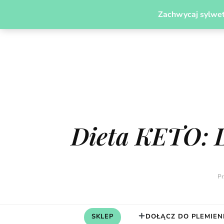
PLEMIĘ MODERN CAVEGIRL
JADŁOSPISY
ODCH
Zachwycaj sylwet
Dieta KETO: 
Pr
SKLEP
DOŁĄCZ DO PLEMIEN