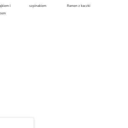
ajkiem i
szpinakiem
Ramen z kaczki
zem