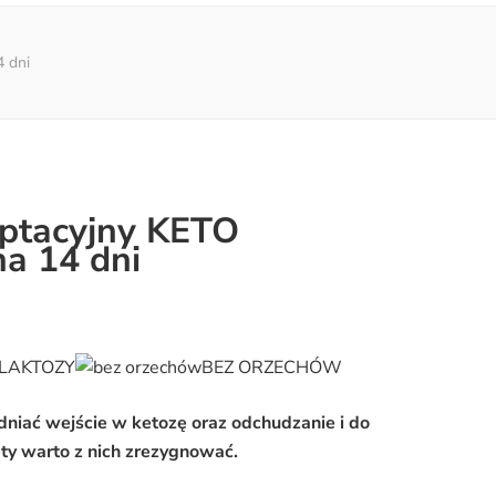
 dni
aptacyjny KETO
 14 dni
 LAKTOZY
BEZ ORZECHÓW
dniać wejście w ketozę oraz odchudzanie i do
ety warto z nich zrezygnować.