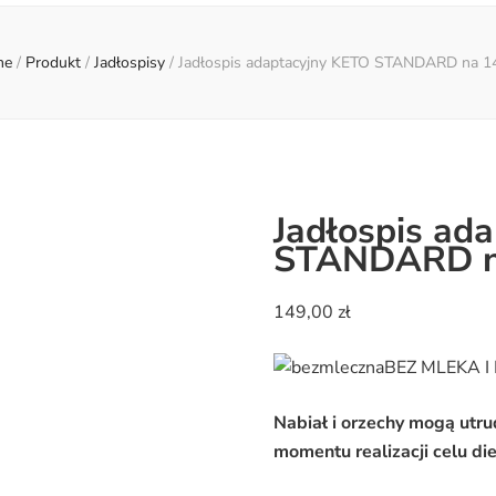
me
/
Produkt
/
Jadłospisy
/
Jadłospis adaptacyjny KETO STANDARD na 14
Jadłospis ad
STANDARD na
149,00
zł
BEZ MLEKA I
Nabiał i orzechy mogą utru
momentu realizacji celu di