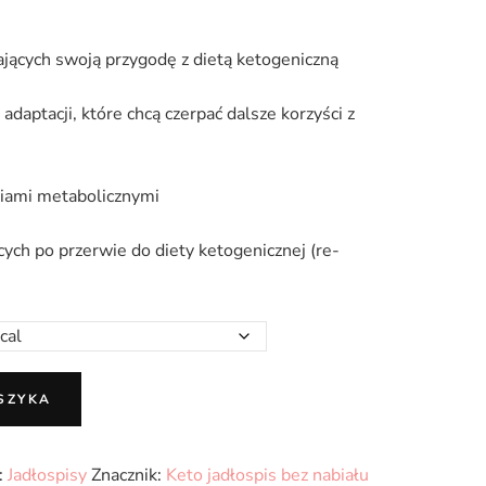
jących swoją przygodę z dietą ketogeniczną
adaptacji, które chcą czerpać dalsze korzyści z
niami metabolicznymi
ych po przerwie do diety ketogenicznej (re-
SZYKA
:
Jadłospisy
Znacznik:
Keto jadłospis bez nabiału