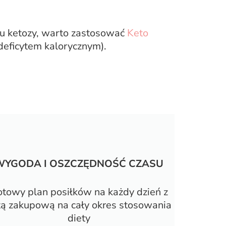
nu ketozy, warto zastosować
Keto
deficytem kalorycznym).
WYGODA I OSZCZĘDNOŚĆ CZASU
towy plan posiłków na każdy dzień z
stą zakupową na cały okres stosowania
diety