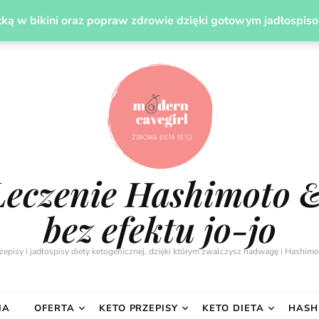
UDZANIE
LECZENIE HASHIMOTO DIETĄ
PREZENT
ką w bikini oraz popraw zdrowie dzięki gotowym jadłospis
Leczenie Hashimoto 
bez efektu jo-jo
zepisy i jadłospisy diety ketogenicznej, dzięki którym zwalczysz nadwagę i Hashimo
IA
OFERTA
KETO PRZEPISY
KETO DIETA
HASH