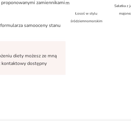
 z proponowanymi zamiennikami
Sałatka z j
Łosoś w stylu
majone
śródziemnomorskim
z formularza samooceny stanu
ożeniu diety możesz ze mną
z kontaktowy dostępny