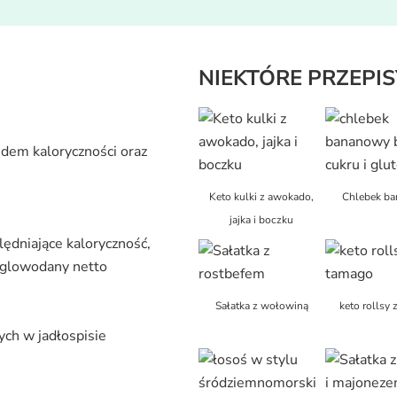
NIEKTÓRE
PRZEPIS
ędem kaloryczności oraz
Keto kulki z awokado,
Chlebek b
jajka i boczku
lędniające kaloryczność,
węglowodany netto
Sałatka z wołowiną
keto rollsy
ch w jadłospisie