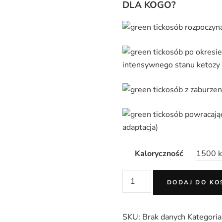
DLA KOGO?
osób rozpoczyna
osób po okresie 
intensywnego stanu ketozy
osób z zaburze
osób powracając
adaptacja)
Kaloryczność
ilość
DODAJ DO KO
Jadłospis
adaptacyjny
KETO
SKU:
Brak danych
Kategoria