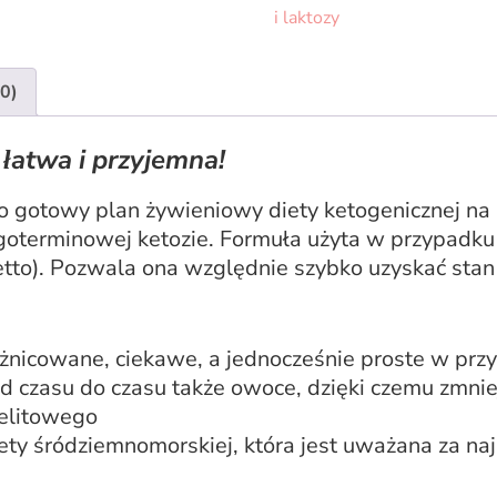
STANDARD
i laktozy
na
14
(0)
dni
 łatwa i przyjemna!
to gotowy plan żywieniowy diety ketogenicznej na
ugoterminowej ketozie. Formuła użyta w przypadku 
tto). Pozwala ona względnie szybko uzyskać stan
różnicowane, ciekawe, a jednocześnie proste w pr
d czasu do czasu także owoce, dzięki czemu zmnie
jelitowego
iety śródziemnomorskiej, która jest uważana za na