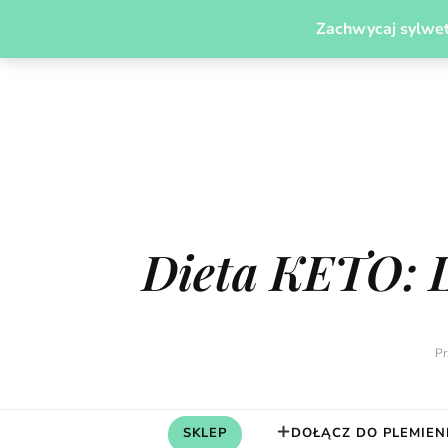
PLEMIĘ MODERN CAVEGIRL
JADŁOSPISY
ODCH
Zachwycaj sylwet
Dieta KETO: 
Pr
SKLEP
DOŁĄCZ DO PLEMIEN