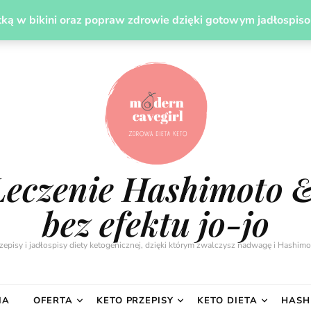
UDZANIE
LECZENIE HASHIMOTO DIETĄ
PREZENT
ką w bikini oraz popraw zdrowie dzięki gotowym jadłospis
Leczenie Hashimoto 
bez efektu jo-jo
zepisy i jadłospisy diety ketogenicznej, dzięki którym zwalczysz nadwagę i Hashimo
IA
OFERTA
KETO PRZEPISY
KETO DIETA
HASH