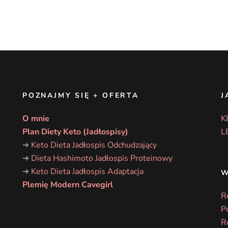
POZNAJMY SIĘ + OFERTA
J
O mnie
K
Plan Diety Keto (Jadłospisy)
L
➜
Keto Dieta Jadłospis Odchudzający
➜
Dieta Hashimoto Jadłospis Proteinowy
➜
Keto Dieta Jadłospis Adaptacja
W
Plemię Modern Cavegirl
R
P
R