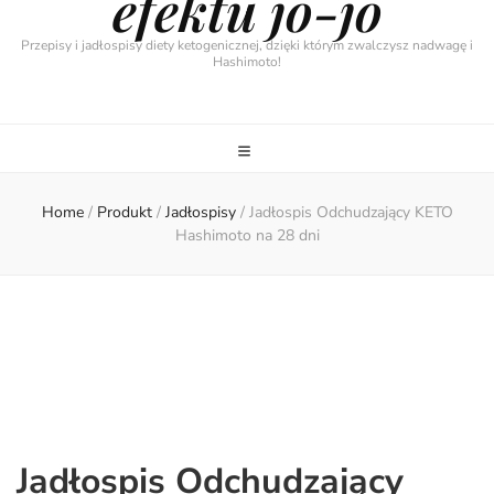
efektu jo-jo
Przepisy i jadłospisy diety ketogenicznej, dzięki którym zwalczysz nadwagę i
Hashimoto!
Home
/
Produkt
/
Jadłospisy
/
Jadłospis Odchudzający KETO
Hashimoto na 28 dni
Jadłospis Odchudzający