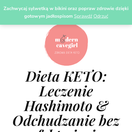
Zachwycaj sylwetką w bikini oraz popraw zdrowie dzięki
gotowym jadłospisom
Sprawdź
Odrzuć
Dieta KETO:
Leczenie
Hashimoto &
Odchudzanie bez