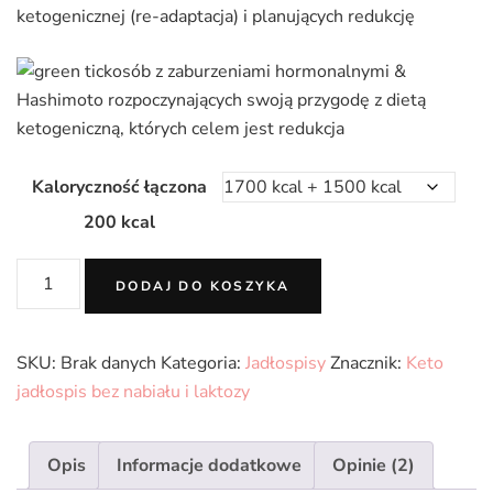
ketogenicznej (re-adaptacja) i planujących redukcję
osób z zaburzeniami hormonalnymi &
Hashimoto rozpoczynających swoją przygodę z dietą
ketogeniczną, których celem jest redukcja
Kaloryczność łączona
200 kcal
ilość
DODAJ DO KOSZYKA
Jadłospis
Odchudzający
KETO
SKU:
Brak danych
Kategoria:
Jadłospisy
Znacznik:
Keto
Hashimoto
jadłospis bez nabiału i laktozy
na
28
Opis
Informacje dodatkowe
Opinie (2)
dni