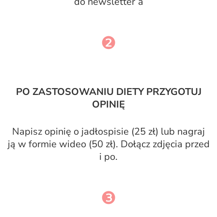
do newsletter’a
❷
PO ZASTOSOWANIU DIETY PRZYGOTUJ
OPINIĘ
Napisz opinię o jadłospisie (25 zł) lub nagraj
ją w formie wideo (50 zł). Dołącz zdjęcia przed
i po.
❸