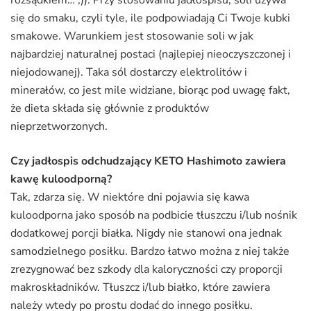
rozsądkiem… ;)). Przy stosowaniu jadłospisu, soli używa
się do smaku, czyli tyle, ile podpowiadają Ci Twoje kubki
smakowe. Warunkiem jest stosowanie soli w jak
najbardziej naturalnej postaci (najlepiej nieoczyszczonej i
niejodowanej). Taka sól dostarczy elektrolitów i
minerałów, co jest mile widziane, biorąc pod uwagę fakt,
że dieta składa się głównie z produktów
nieprzetworzonych.
Czy jadłospis odchudzający KETO Hashimoto zawiera
kawę kuloodporną?
Tak, zdarza się. W niektóre dni pojawia się kawa
kuloodporna jako sposób na podbicie tłuszczu i/lub nośnik
dodatkowej porcji białka. Nigdy nie stanowi ona jednak
samodzielnego posiłku. Bardzo łatwo można z niej także
zrezygnować bez szkody dla kaloryczności czy proporcji
makroskładników. Tłuszcz i/lub białko, które zawiera
należy wtedy po prostu dodać do innego posiłku.