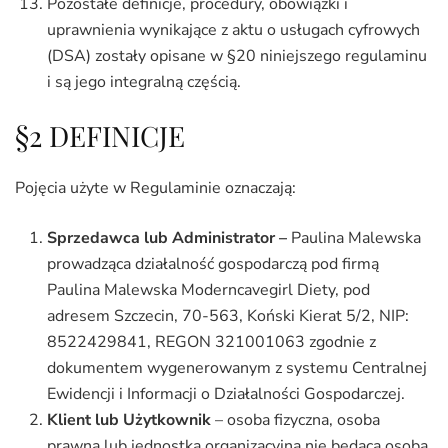
Pozostałe definicje, procedury, obowiązki i
uprawnienia wynikające z aktu o usługach cyfrowych
(DSA) zostały opisane w §20 niniejszego regulaminu
i są jego integralną częścią.
§2 DEFINICJE
Pojęcia użyte w Regulaminie oznaczają:
Sprzedawca lub Administrator –
Paulina Malewska
prowadząca działalność gospodarczą pod firmą
Paulina Malewska Moderncavegirl Diety, pod
adresem Szczecin, 70-563, Koński Kierat 5/2, NIP:
8522429841, REGON 321001063 zgodnie z
dokumentem wygenerowanym z systemu Centralnej
Ewidencji i Informacji o Działalności Gospodarczej.
Klient lub Użytkownik
– osoba fizyczna, osoba
prawna lub jednostka organizacyjna nie będąca osobą