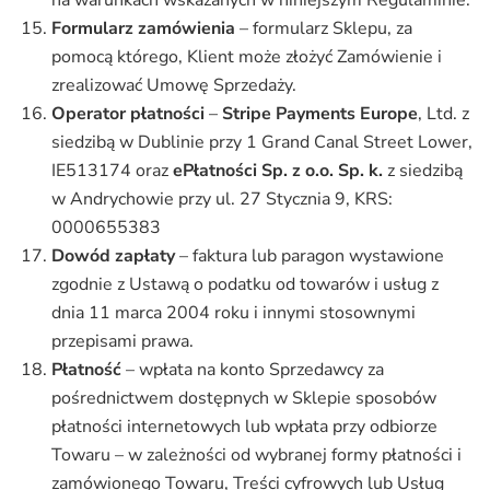
na warunkach wskazanych w niniejszym Regulaminie.
Formularz zamówienia
– formularz Sklepu, za
pomocą którego, Klient może złożyć Zamówienie i
zrealizować Umowę Sprzedaży.
Operator płatności
–
Stripe Payments Europe
, Ltd. z
siedzibą w Dublinie przy 1 Grand Canal Street Lower,
IE513174 oraz
ePłatności Sp. z o.o. Sp. k.
z siedzibą
w Andrychowie przy ul. 27 Stycznia 9, KRS:
0000655383
Dowód zapłaty
– faktura lub paragon wystawione
zgodnie z Ustawą o podatku od towarów i usług z
dnia 11 marca 2004 roku i innymi stosownymi
przepisami prawa.
Płatność
– wpłata na konto Sprzedawcy za
pośrednictwem dostępnych w Sklepie sposobów
płatności internetowych lub wpłata przy odbiorze
Towaru – w zależności od wybranej formy płatności i
zamówionego Towaru, Treści cyfrowych lub Usług