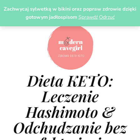
Zachwycaj sylwetką w bikini oraz popraw zdrowie dzięki
gotowym jadłospisom
Sprawdź
Odrzuć
Dieta KETO:
Leczenie
Hashimoto &
Odchudzanie bez