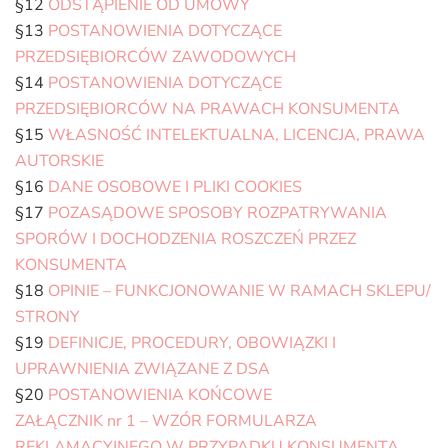
§12
ODSTĄPIENIE OD UMOWY
§13
POSTANOWIENIA DOTYCZĄCE
PRZEDSIĘBIORCÓW ZAWODOWYCH
§14
POSTANOWIENIA DOTYCZĄCE
PRZEDSIĘBIORCÓW NA PRAWACH KONSUMENTA
§15
WŁASNOŚĆ INTELEKTUALNA, LICENCJA, PRAWA
AUTORSKIE
§16
DANE OSOBOWE I PLIKI COOKIES
§17
POZASĄDOWE SPOSOBY ROZPATRYWANIA
SPORÓW I DOCHODZENIA ROSZCZEŃ PRZEZ
KONSUMENTA
§18
OPINIE – FUNKCJONOWANIE W RAMACH SKLEPU/
STRONY
§19
DEFINICJE, PROCEDURY, OBOWIĄZKI I
UPRAWNIENIA ZWIĄZANE Z DSA
§20
POSTANOWIENIA KOŃCOWE
ZAŁĄCZNIK nr 1 – WZÓR FORMULARZA
REKLAMACYJNEGO W PRZYPADKU KONSUMENTA