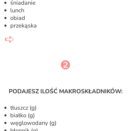
śniadanie
lunch
obiad
przekąska
➪
❷
PODAJESZ ILOŚĆ MAKROSKŁADNIKÓW:
tłuszcz (g)
białko (g)
węglowodany (g)
błonnik (g)