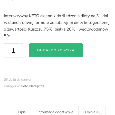
Interaktywny KETO dziennik do śledzenia diety na 31 dni
w standardowej formule adaptacyjnej diety ketogenicznej
o zawartości tłuszczu 75%, białka 20% i węglowodanów
5%
ilość
DODAJ DO KOSZYKA
Interaktywny
KETO
dziennik
do
monitorowania
SKU:
Brak danych
keto
Kategoria:
Keto Narzędzia
diety
-
31
Opis
Informacje dodatkowe
Opinie (0)
dni