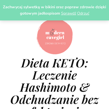
Zachwycaj sylwetką w bikini oraz popraw zdrowie dzięki
gotowym jadłospisom
Sprawdź
Odrzuć
Dieta KETO:
Leczenie
Hashimoto &
Odchudzanie bez