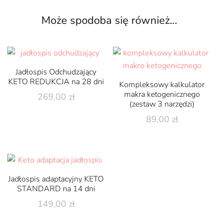
Może spodoba się również…
Jadłospis Odchudzający
KETO REDUKCJA na 28 dni
Kompleksowy kalkulator
makra ketogenicznego
269,00
zł
(zestaw 3 narzędzi)
Ten
89,00
zł
produkt
ma
wiele
wariantów.
Opcje
Jadłospis adaptacyjny KETO
STANDARD na 14 dni
można
wybrać
149,00
zł
na