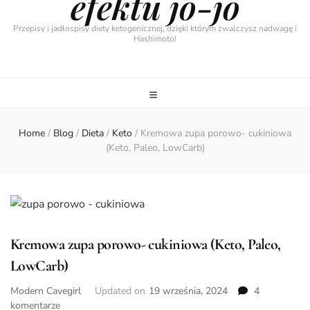
efektu jo-jo
Przepisy i jadłospisy diety ketogenicznej, dzięki którym zwalczysz nadwagę i
Hashimoto!
Home
/
Blog
/
Dieta
/
Keto
/
Kremowa zupa porowo- cukiniowa
(Keto, Paleo, LowCarb)
Kremowa zupa porowo- cukiniowa (Keto, Paleo,
LowCarb)
Modern Cavegirl
Updated on
19 września, 2024
4
do
komentarze