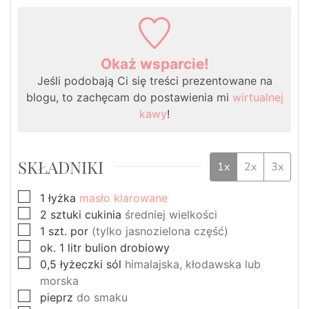
Okaż wsparcie!
Jeśli podobają Ci się treści prezentowane na
blogu, to zachęcam do postawienia mi
wirtualnej
kawy
!
SKŁADNIKI
1x
2x
3x
▢
1
łyżka
masło klarowane
▢
2
sztuki
cukinia
średniej wielkości
▢
1
szt.
por
(tylko jasnozielona część)
▢
ok. 1
litr
bulion drobiowy
▢
0,5
łyżeczki
sól
himalajska, kłodawska lub
morska
▢
pieprz
do smaku