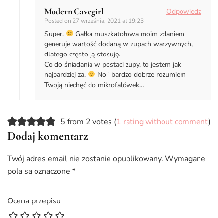
Modern Cavegirl
Odpowiedz
Posted on
27 września, 2021 at 19:23
Super.
Gałka muszkatołowa moim zdaniem
generuje wartość dodaną w zupach warzywnych,
dlatego często ją stosuję.
Co do śniadania w postaci zupy, to jestem jak
najbardziej za.
No i bardzo dobrze rozumiem
Twoją niechęć do mikrofalówek…
5 from 2 votes (
1 rating without comment
)
Dodaj komentarz
Twój adres email nie zostanie opublikowany.
Wymagane
pola są oznaczone
*
Ocena przepisu