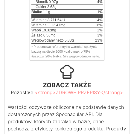
Błonnik
0.97
g
4
%
Cukier
3.63
g
Białko
1.1
g
1
%
Witamina A
711.64
IU
14
%
Witamina C
13.47
mg
16
%
Wapń
19.32
mg
2
%
Żelazo
0.56
mg
3
%
Węglowodany netto
5.83
g
23
%
* Procentowe referencyjne wartości spożycia
bazują na diecie 2000 kcal o makro 75%
tłuszczu, 20% białka, 5% węglowodanów netto.
ZOBACZ TAKŻE
Pozostałe
<strong>ZDROWE PRZEPISY</strong>
Wartości odżywcze obliczone na podstawie danych
dostarczonych przez Spoonacular API. Dla
produktów, których zabrakło w bazie, dane
pochodzą z etykiety konkretnego produktu. Produkty