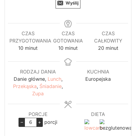
Wyślij
CZAS
CZAS
CZAS
PRZYGOTOWANIA
GOTOWANIA
CAŁKOWITY
minuty
minuty
minuty
10
minut
10
minut
20
minut
RODZAJ DANIA
KUCHNIA
Danie główne,
Lunch
,
Europejska
Przekąska
,
Śniadanie
,
Zupa
PORCJE
DIETA
–
+
porcji