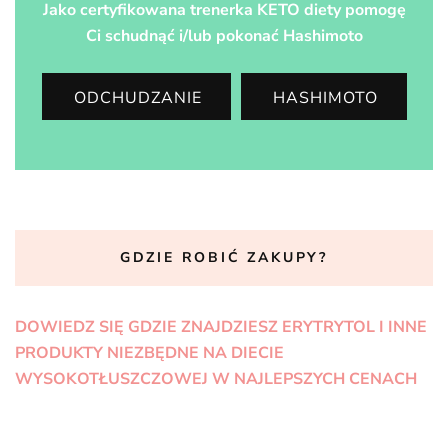
Jako certyfikowana trenerka KETO diety pomogę
Ci schudnąć i/lub pokonać Hashimoto
ODCHUDZANIE
HASHIMOTO
GDZIE ROBIĆ ZAKUPY?
DOWIEDZ SIĘ GDZIE ZNAJDZIESZ ERYTRYTOL I INNE
PRODUKTY NIEZBĘDNE NA DIECIE
WYSOKOTŁUSZCZOWEJ W NAJLEPSZYCH CENACH