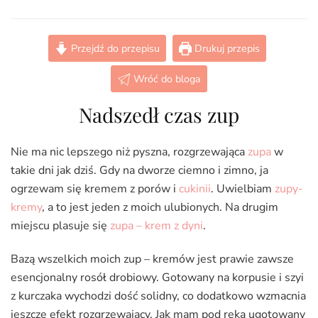
Kremowa
zupa
porowo-
Przejdź do przepisu
Drukuj przepis
cukiniowa
(Keto,
Wróć do bloga
Paleo,
LowCarb)
Nadszedł czas zup
Nie ma nic lepszego niż pyszna, rozgrzewająca
zupa
w
takie dni jak dziś. Gdy na dworze ciemno i zimno, ja
ogrzewam się kremem z porów i
cukinii
. Uwielbiam
zupy-
kremy
, a to jest jeden z moich ulubionych. Na drugim
miejscu plasuje się
zupa – krem z dyni
.
Bazą wszelkich moich zup – kremów jest prawie zawsze
esencjonalny rosół drobiowy. Gotowany na korpusie i szyi
z kurczaka wychodzi dość solidny, co dodatkowo wzmacnia
jeszcze efekt rozgrzewający. Jak mam pod ręką ugotowany