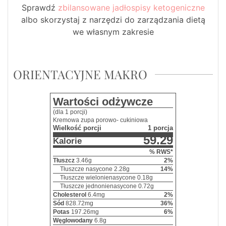
Sprawdź
zbilansowane jadłospisy ketogeniczne
albo skorzystaj z narzędzi do zarządzania dietą
we własnym zakresie
ORIENTACYJNE MAKRO
Wartości odżywcze
(dla 1 porcji)
Kremowa zupa porowo- cukiniowa
Wielkość porcji
1 porcja
59.29
Kalorie
% RWS*
Tłuszcz
3.46
g
2
%
Tłuszcze nasycone
2.28
g
14
%
Tłuszcze wielonienasycone
0.18
g
Tłuszcze jednonienasycone
0.72
g
Cholesterol
6.4
mg
2
%
Sód
828.72
mg
36
%
Potas
197.26
mg
6
%
Węglowodany
6.8
g