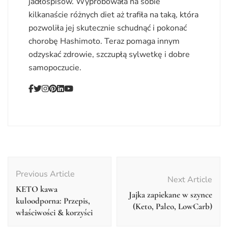
jadłospisów. Wypróbowała na sobie
kilkanaście różnych diet aż trafiła na taką, która
pozwoliła jej skutecznie schudnąć i pokonać
chorobę Hashimoto. Teraz pomaga innym
odzyskać zdrowie, szczupłą sylwetkę i dobre
samopoczucie.
Post
Navigation
Previous Article
Next Article
KETO kawa
Jajka zapiekane w szynce
kuloodporna: Przepis,
(Keto, Paleo, LowCarb)
właściwości & korzyści