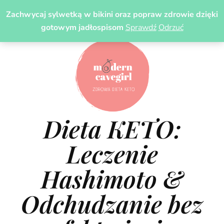
Zachwycaj sylwetką w bikini oraz popraw zdrowie dzięki
gotowym jadłospisom
Sprawdź
Odrzuć
Dieta KETO:
Leczenie
Hashimoto &
Odchudzanie bez