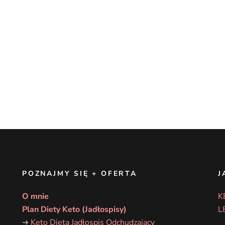
POZNAJMY SIĘ + OFERTA
J
O mnie
K
Plan Diety Keto (Jadłospisy)
L
➜
Keto Dieta Jadłospis Odchudzający