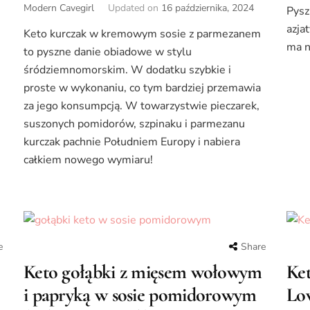
Modern Cavegirl
Updated on
16 października, 2024
Pysz
azja
Keto kurczak w kremowym sosie z parmezanem
ma n
to pyszne danie obiadowe w stylu
śródziemnomorskim. W dodatku szybkie i
proste w wykonaniu, co tym bardziej przemawia
za jego konsumpcją. W towarzystwie pieczarek,
suszonych pomidorów, szpinaku i parmezanu
kurczak pachnie Południem Europy i nabiera
całkiem nowego wymiaru!
e
Share
Keto gołąbki z mięsem wołowym
Ket
i papryką w sosie pomidorowym
Lo