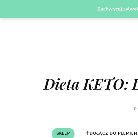
PLEMIĘ MODERN CAVEGIRL
JADŁOSPISY
ODCH
Zachwycaj sylwet
Dieta KETO: 
Pr
SKLEP
DOŁĄCZ DO PLEMIEN