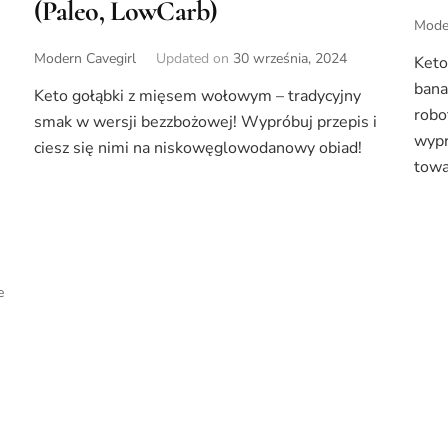
(Paleo, LowCarb)
Moder
Modern Cavegirl
Updated on
30 września, 2024
Keto
bana
Keto gołąbki z mięsem wołowym – tradycyjny
robo
smak w wersji bezzbożowej! Wypróbuj przepis i
wypr
ciesz się nimi na niskowęglowodanowy obiad!
towa
e