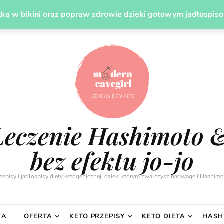
UDZANIE
LECZENIE HASHIMOTO DIETĄ
PREZENT
ką w bikini oraz popraw zdrowie dzięki gotowym jadłospis
Leczenie Hashimoto 
bez efektu jo-jo
zepisy i jadłospisy diety ketogenicznej, dzięki którym zwalczysz nadwagę i Hashimo
IA
OFERTA
KETO PRZEPISY
KETO DIETA
HASH