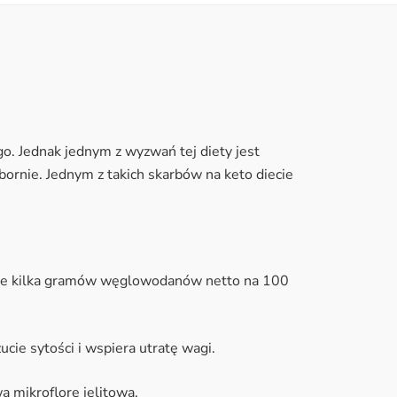
o. Jednak jednym z wyzwań tej diety jest
ybornie. Jednym z takich skarbów na keto diecie
edwie kilka gramów węglowodanów netto na 100
ucie sytości i wspiera utratę wagi.
ą mikroflorę jelitową.