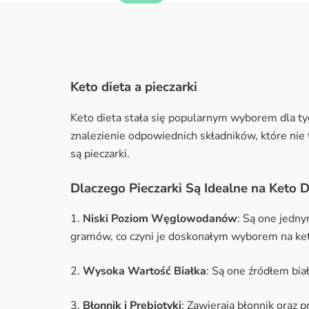
Keto dieta a pieczarki
Keto dieta stała się popularnym wyborem dla tyc
znalezienie odpowiednich składników, które nie t
są pieczarki.
Dlaczego Pieczarki Są Idealne na Keto D
1.
Niski Poziom Węglowodanów
: Są one jedn
gramów, co czyni je doskonałym wyborem na ket
2.
Wysoka Wartość Białka
: Są one źródłem bia
3.
Błonnik i Prebiotyki
: Zawierają błonnik oraz p