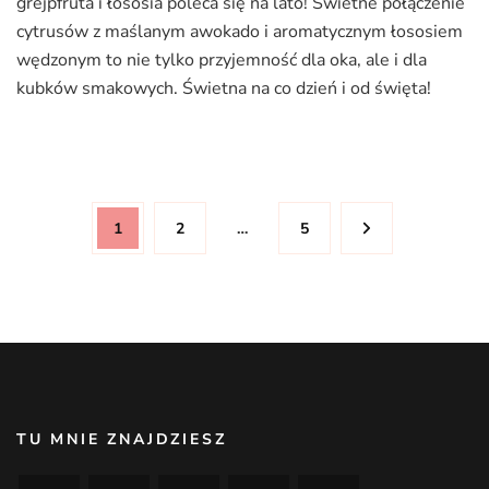
grejpfruta i łososia poleca się na lato! Świetne połączenie
cytrusów z maślanym awokado i aromatycznym łososiem
wędzonym to nie tylko przyjemność dla oka, ale i dla
kubków smakowych. Świetna na co dzień i od święta!
Stronicowanie
Page
Page
Page
1
2
…
5
wpisów
TU MNIE ZNAJDZIESZ