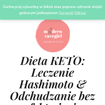
Zachwycaj sylwetką w bikini oraz popraw zdrowie dzięki
gotowym jadłospisom
Sprawdź
Odrzuć
Dieta KETO:
Leczenie
Hashimoto &
Odchudzanie bez