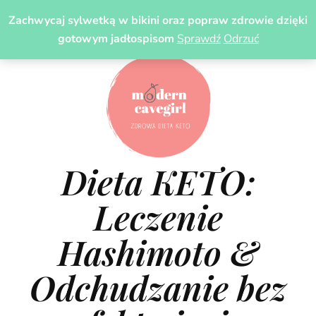
Zachwycaj sylwetką w bikini oraz popraw zdrowie dzięki
gotowym jadłospisom
Sprawdź
Odrzuć
Dieta KETO:
Leczenie
Hashimoto &
Odchudzanie bez