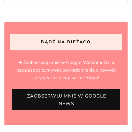
BĄDŹ NA BIEŻĄCO
➜ Zaobserwuj mnie w Google Wiadomości, a
będziesz otrzymywać powiadomienia o nowych
artykułach i przepisach z Bloga!
ZAOBSERWUJ MNIE W GOOGLE
NEWS