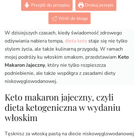
(Paleo,
Przejdź do przepisu
Drukuj przepis
LowCarb)
Wróć do bloga
W dzisiejszych czasach, kiedy świadomość zdrowego
odżywiania nabiera tempa,
dieta keto
staje się nie tylko
stylem życia, ale także kulinarną przygodą. W ramach
mojej podróży ku włoskim smakom, przedstawiam
Keto
Makaron Jajeczny
, który nie tylko rozpieszcza
podniebienie, ale także współgra z zasadami diety
niskowęglowodanowej.
Keto makaron jajeczny, czyli
dieta ketogeniczna w wydaniu
włoskim
Tęsknisz za włoską pastą na diecie niskowęglowodanowej