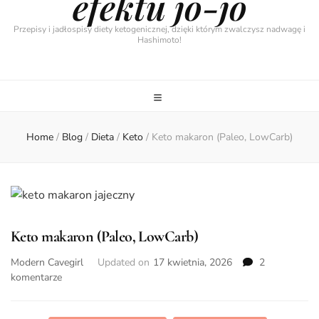
efektu jo-jo
Przepisy i jadłospisy diety ketogenicznej, dzięki którym zwalczysz nadwagę i
Hashimoto!
Home
/
Blog
/
Dieta
/
Keto
/
Keto makaron (Paleo, LowCarb)
Keto makaron (Paleo, LowCarb)
Modern Cavegirl
Updated on
17 kwietnia, 2026
2
do
komentarze
Keto
makaron