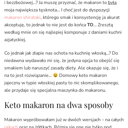
i bezzbożowej…? Ja muszę przyznać, że makaron to
była
moja największa tęsknota… I choć jest do dyspozycji
makaron shirataki
, którego smak i konsystencję ja akurat
akceptuję, to jednak to nie jest do końca
TO
… Zresztą
według mnie on się najlepiej komponuje z daniami kuchni
azjatyckiej.
Co jednak jak złapie nas ochota na kuchnię włoską…? Do
niedawna wydawało mi się, że jedyna opcja to obejść się
smakiem lub naruszyć zasady diety. Ale okazuje się, że i
na to jest rozwiązanie…
Domowy keto makaron
jajeczny w typie włoskiej pasty to nic skomplikowanego,
ale przydaje się specjalna maszynka do makaronu.
Keto makaron na dwa sposoby
Makaron wypróbowałam już w dwóch wersjach – na całych
jajkach
oraz na żółtkach. Różnią się one nie tylko pod