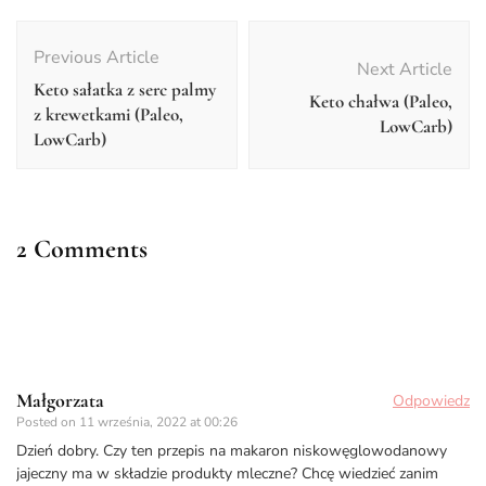
Post
Navigation
Previous Article
Next Article
Keto sałatka z serc palmy
Keto chałwa (Paleo,
z krewetkami (Paleo,
LowCarb)
LowCarb)
2 Comments
Małgorzata
Odpowiedz
Posted on
11 września, 2022 at 00:26
Dzień dobry. Czy ten przepis na makaron niskowęglowodanowy
jajeczny ma w składzie produkty mleczne? Chcę wiedzieć zanim