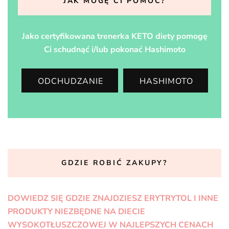
JAK MOGĘ CI POMÓC?
Jako certyfikowana trenerka KETO diety pomogę
Ci schudnąć i/lub pokonać Hashimoto
ODCHUDZANIE
HASHIMOTO
GDZIE ROBIĆ ZAKUPY?
DOWIEDZ SIĘ GDZIE ZNAJDZIESZ ERYTRYTOL I INNE
PRODUKTY NIEZBĘDNE NA DIECIE
WYSOKOTŁUSZCZOWEJ W NAJLEPSZYCH CENACH