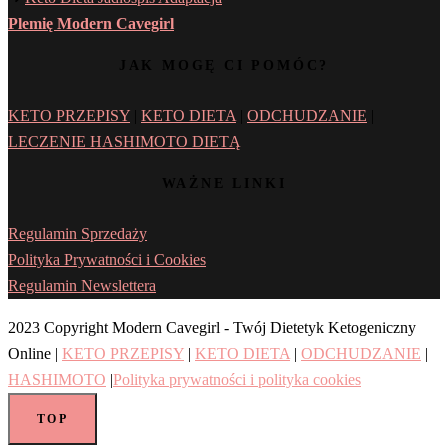
Plemię Modern Cavegirl
JAK MOGĘ CI POMÓC?
KETO PRZEPISY
|
KETO DIETA
|
ODCHUDZANIE
|
LECZENIE HASHIMOTO DIETĄ
WAŻNE LINKI
Regulamin Sprzedaży
Polityka Prywatności i Cookies
Regulamin Newslettera
2023 Copyright Modern Cavegirl - Twój Dietetyk Ketogeniczny
Online |
KETO PRZEPISY
|
KETO DIETA
|
ODCHUDZANIE
|
HASHIMOTO
|
Polityka prywatności i polityka cookies
TOP