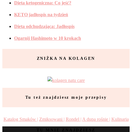
Dieta ketogeniczna: Co jeść?
KETO jadłospis na tydzień
Dieta odchudzająca: Jadłospis
Ogarnij Hashimoto w 10 krokach
ZNIŻKA NA KOLAGEN
Tu też znajdziesz moje przepisy
Katalog Smaków |
Zmiksowani |
Rondel |
A dupa rośnie |
Kulinaria
TU MNIE ZNAJDZIESZ