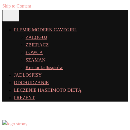
Skip to Content
PLEMIĘ MODERN CAVEGIRL
ZALOGUJ
ZBIERACZ
ŁOWCA
SZAMAN
Kreator Jadłospisów
JADŁOSPISY
ODCHUDZANIE
LECZENIE HASHIMOTO DIETĄ
PREZENT