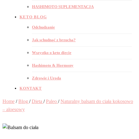
HASHIMOTO SUPLEMENTACJA
KETO BLOG
Odchudzanie
Jak schudnąć z brzucha?
Wszystko o keto diecie
Hashimoto & Hormony
Zdrowie i Uroda
KONTAKT
Home
/
Blog
/
Dieta
/
Paleo
/
Naturalny balsam do ciała kokosowo
– aloesowy