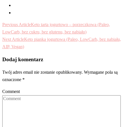
Post
Previous Article
Keto tarta jogurtowo – porzeczkowa (Paleo,
Navigation
LowCarb, bez cukru, bez glutenu, bez nabiału)
Next Article
Keto pianka jogurtowa (Paleo, LowCarb, bez nabiału,
AIP, Vegan)
Dodaj komentarz
Twój adres email nie zostanie opublikowany.
Wymagane pola są
oznaczone
*
Comment