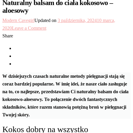
Naturalny balsam do ciała kokosowo –
aloesowy
Modern Cavegirl
Updated on
3 października, 2024
10 marca,
on
2020
Leave a Comment
Naturalny
Share
balsam
do
ciała
kokosowo
–
W dzisiejszych czasach naturalne metody pielęgnacji stają się
aloesowy
coraz bardziej popularne. W imię idei, że nasze ciało zasługuje
na to, co najlepsze, przedstawiam Ci naturalny balsam do ciała
kokosowo-aloesowy. To połączenie dwóch fantastycznych
składników, które razem stanowią potężną broń w pielęgnacji
Twojej skóry.
Kokos dobry na wszystko