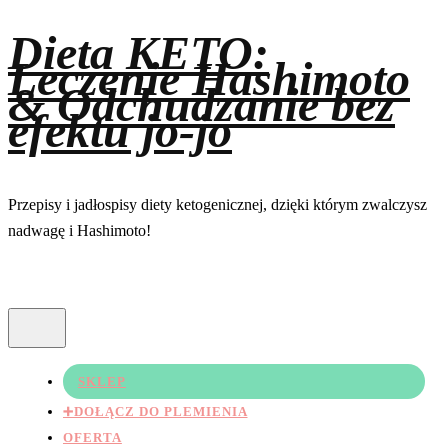
Dieta KETO:
Leczenie Hashimoto
& Odchudzanie bez
efektu jo-jo
Przepisy i jadłospisy diety ketogenicznej, dzięki którym zwalczysz
nadwagę i Hashimoto!
SKLEP
➕DOŁĄCZ DO PLEMIENIA
OFERTA