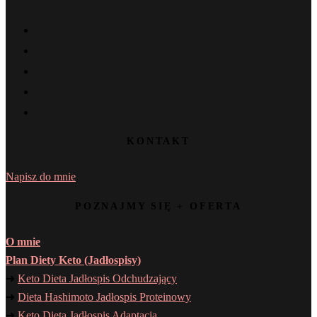
KONTAKT
Napisz do mnie
POZNAJMY SIĘ + OFERTA
O mnie
Plan Diety Keto (Jadłospisy)
➜
Keto Dieta Jadłospis Odchudzający
➜
Dieta Hashimoto Jadłospis Proteinowy
➜
Keto Dieta Jadłospis Adaptacja