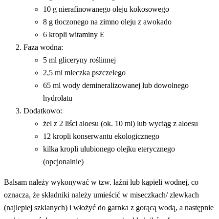
10 g nierafinowanego oleju kokosowego
8 g tłoczonego na zimno oleju z awokado
6 kropli witaminy E
Faza wodna:
5 ml gliceryny roślinnej
2,5 ml mleczka pszczelego
65 ml wody demineralizowanej lub dowolnego
hydrolatu
Dodatkowo:
żel z 2 liści aloesu (ok. 10 ml) lub wyciąg z aloesu
12 kropli konserwantu ekologicznego
kilka kropli ulubionego olejku eterycznego
(opcjonalnie)
Balsam należy wykonywać w tzw. łaźni lub kąpieli wodnej, co
oznacza, że składniki należy umieścić w miseczkach/ zlewkach
(najlepiej szklanych) i włożyć do garnka z gorącą wodą, a następnie