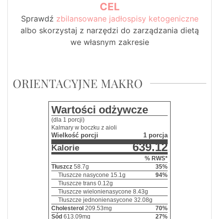
CEL
Sprawdź
zbilansowane jadłospisy ketogeniczne
albo skorzystaj z narzędzi do zarządzania dietą
we własnym zakresie
ORIENTACYJNE MAKRO
Wartości odżywcze
(dla 1 porcji)
Kalmary w boczku z aioli
Wielkość porcji
1 porcja
639.12
Kalorie
% RWS*
Tłuszcz
58.7
g
35
%
Tłuszcze nasycone
15.1
g
94
%
Tłuszcze trans
0.12
g
Tłuszcze wielonienasycone
8.43
g
Tłuszcze jednonienasycone
32.08
g
Cholesterol
209.53
mg
70
%
Sód
613.09
mg
27
%