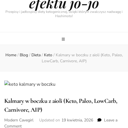
efektu jo-jo
Przepisy i jadłospisy diety ketogenicznej, dzięki którym zwalczysz nadwagę i
Hashimoto!
Home
/
Blog
/
Dieta
/
Keto
/
Kalmary w boczku z aioli (Keto, Paleo,
LowCarb, Carnivore, AIP)
Kalmary w boczku z aioli (Keto, Paleo, LowCarb,
Carnivore, AIP)
Modern Cavegirl
Updated on
19 kwietnia, 2026
Leave a
on
Comment