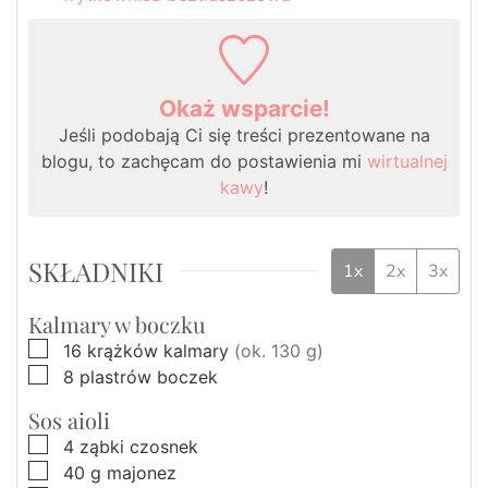
Okaż wsparcie!
Jeśli podobają Ci się treści prezentowane na
blogu, to zachęcam do postawienia mi
wirtualnej
kawy
!
SKŁADNIKI
1x
2x
3x
Kalmary w boczku
▢
16
krążków
kalmary
(ok. 130 g)
▢
8
plastrów
boczek
Sos aioli
▢
4
ząbki
czosnek
▢
40
g
majonez