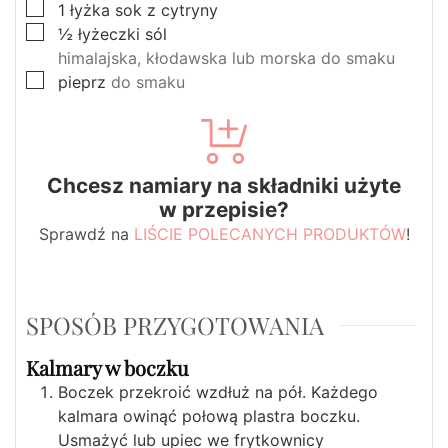
▢
1
łyżka
sok z cytryny
▢
½
łyżeczki
sól
himalajska, kłodawska lub morska do smaku
▢
pieprz
do smaku
Chcesz namiary na składniki użyte
w przepisie?
Sprawdź na
LIŚCIE POLECANYCH PRODUKTÓW
!
SPOSÓB PRZYGOTOWANIA
Kalmary w boczku
Boczek przekroić wzdłuż na pół. Każdego
kalmara owinąć połową plastra boczku.
Usmażyć lub upiec we frytkownicy