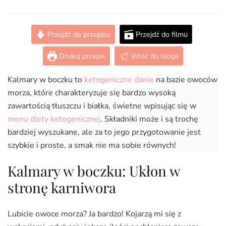
Kalmary
w
boczku
Przejdź do przepisu
Przejdź do filmu
z
aioli
Drukuj przepis
Wróć do bloga
(Keto,
Paleo,
Kalmary w boczku to
ketogeniczne danie
na bazie owoców
LowCarb,
Carnivore,
morza, które charakteryzuje się bardzo wysoką
AIP)
zawartością tłuszczu i białka, świetne wpisując się w
menu diety ketogenicznej
. Składniki może i są trochę
bardziej wyszukane, ale za to jego przygotowanie jest
szybkie i proste, a smak nie ma sobie równych!
Kalmary w boczku: Ukłon w
stronę karniwora
Lubicie owoce morza? Ja bardzo! Kojarzą mi się z