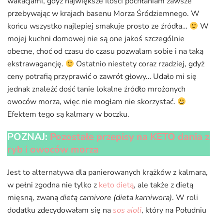
wakacjami, gdyż największe ilości pochłaniam zawsze
przebywając w krajach basenu Morza Śródziemnego. W
końcu wszystko najlepiej smakuje prosto ze źródła…
W
mojej kuchni domowej nie są one jakoś szczególnie
obecne, choć od czasu do czasu pozwalam sobie i na taką
ekstrawagancję.
Ostatnio niestety coraz rzadziej, gdyż
ceny potrafią przyprawić o zawrót głowy… Udało mi się
jednak znaleźć dość tanie lokalne źródło mrożonych
owoców morza, więc nie mogłam nie skorzystać.
Efektem tego są kalmary w boczku.
POZNAJ:
Pozostałe przepisy na KETO dania z
ryb i owoców morza
Jest to alternatywa dla panierowanych krążków z kalmara,
w pełni zgodna nie tylko z
keto dietą
, ale także z dietą
mięsną, zwaną
dietą carnivore
(dieta karniwora)
. W roli
dodatku zdecydowałam się na
sos aioli
, który na Południu