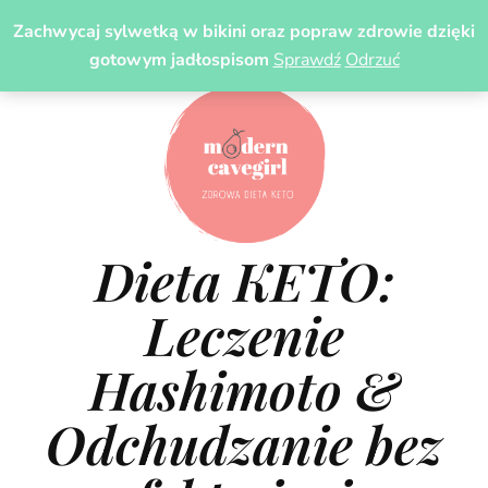
Zachwycaj sylwetką w bikini oraz popraw zdrowie dzięki
gotowym jadłospisom
Sprawdź
Odrzuć
Dieta KETO:
Leczenie
Hashimoto &
Odchudzanie bez