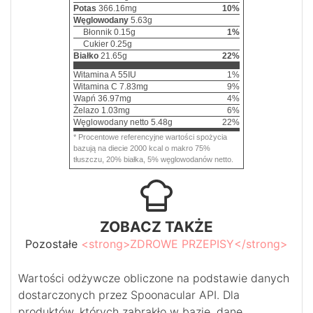
Potas
366.16
mg
10
%
Węglowodany
5.63
g
Błonnik
0.15
g
1
%
Cukier
0.25
g
Białko
21.65
g
22
%
Witamina A
55
IU
1
%
Witamina C
7.83
mg
9
%
Wapń
36.97
mg
4
%
Żelazo
1.03
mg
6
%
Węglowodany netto
5.48
g
22
%
* Procentowe referencyjne wartości spożycia
bazują na diecie 2000 kcal o makro 75%
tłuszczu, 20% białka, 5% węglowodanów netto.
ZOBACZ TAKŻE
Pozostałe
<strong>ZDROWE PRZEPISY</strong>
Wartości odżywcze obliczone na podstawie danych
dostarczonych przez Spoonacular API. Dla
produktów, których zabrakło w bazie, dane