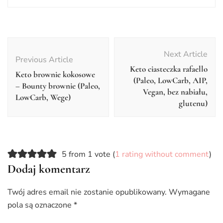
Post
Navigation
Next Article
Previous Article
Keto ciasteczka rafaello
Keto brownie kokosowe
(Paleo, LowCarb, AIP,
– Bounty brownie (Paleo,
Vegan, bez nabiału,
LowCarb, Wege)
glutenu)
5 from 1 vote (
1 rating without comment
)
Dodaj komentarz
Twój adres email nie zostanie opublikowany.
Wymagane
pola są oznaczone
*