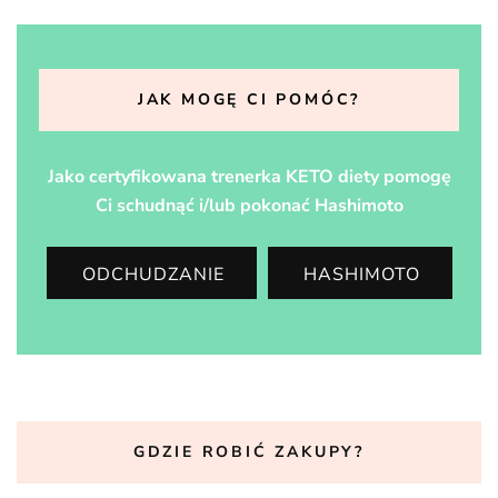
JAK MOGĘ CI POMÓC?
Jako certyfikowana trenerka KETO diety pomogę
Ci schudnąć i/lub pokonać Hashimoto
ODCHUDZANIE
HASHIMOTO
GDZIE ROBIĆ ZAKUPY?