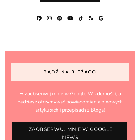
BĄDŹ NA BIEŻĄCO
➜ Zaobserwuj mnie w Google Wiadomości, a
będziesz otrzymywać powiadomienia o nowych
artykułach i przepisach z Bloga!
ZAOBSERWUJ MNIE W GOOGLE
NEWS