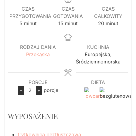
CZAS
CZAS
CZAS
PRZYGOTOWANIA
GOTOWANIA
CAŁKOWITY
minuty
minuty
minuty
5
minut
15
minut
20
minut
RODZAJ DANIA
KUCHNIA
Przekąska
Europejska,
Śródziemnomorska
PORCJE
DIETA
–
+
porcje
WYPOSAŻENIE
frytkownica beztłuszczowa