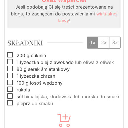
Jeśli podobają Ci się treści prezentowane na
blogu, to zachęcam do postawienia mi
wirtualnej
kawy
!
SKŁADNIKI
1x
2x
3x
▢
200
g
cukinia
▢
1
łyżeczka
olej z awokado
lub oliwa z oliwek
▢
80
g
serek śmietankowy
▢
1
łyżeczka
chrzan
▢
100
g
łosoś wędzony
▢
rukola
▢
sól
himalajska, kłodawska lub morska do smaku
▢
pieprz
do smaku