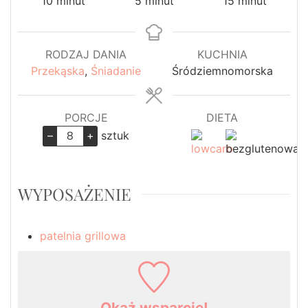
minuty
minuty
minuty
10
minut
5
minut
15
minut
RODZAJ DANIA
KUCHNIA
Przekąska
,
Śniadanie
Śródziemnomorska
PORCJE
DIETA
–
+
sztuk
WYPOSAŻENIE
patelnia grillowa
Okaż wsparcie!