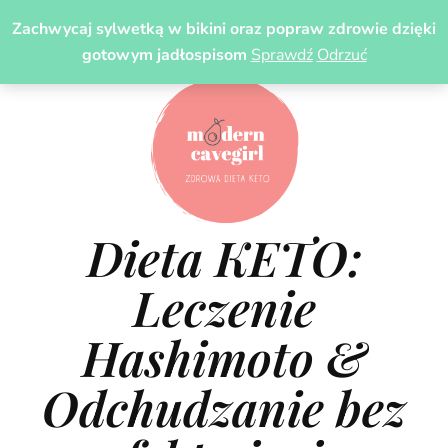
Zachwycaj sylwetką w bikini oraz popraw zdrowie dzięki
gotowym jadłospisom
Sprawdź
Odrzuć
Dieta KETO:
Leczenie
Hashimoto &
Odchudzanie bez