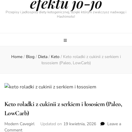
efektu jo-jo
Przepisy i jadłospisy diety ketogenicznej, dzięki którym zwalczysz nadwagę i
Hashimoto!
Home
/
Blog
/
Dieta
/
Keto
/
Keto roladki z cukinii z serkiem i
łososiem (Paleo, LowCarb)
Keto roladki z cukinii z serkiem i łososiem (Paleo,
LowCarb)
Modern Cavegirl
Updated on
19 kwietnia, 2026
Leave a
on
Comment