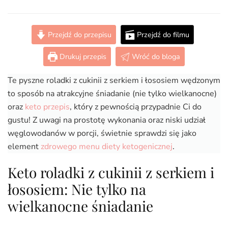
Keto
roladki
z
Przejdź do przepisu
Przejdź do filmu
cukinii
z
Drukuj przepis
Wróć do bloga
serkiem
i
Te pyszne roladki z cukinii z serkiem i łososiem wędzonym
łososiem
(Paleo,
to sposób na atrakcyjne śniadanie (nie tylko wielkanocne)
LowCarb)
oraz
keto przepis
, który z pewnością przypadnie Ci do
gustu! Z uwagi na prostotę wykonania oraz niski udział
węglowodanów w porcji, świetnie sprawdzi się jako
element
zdrowego menu diety ketogenicznej
.
Keto roladki z cukinii z serkiem i
łososiem: Nie tylko na
wielkanocne śniadanie