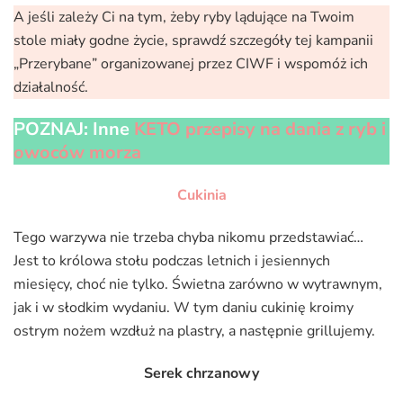
A jeśli zależy Ci na tym, żeby ryby lądujące na Twoim
stole miały godne życie, sprawdź szczegóły tej kampanii
„Przerybane” organizowanej przez CIWF i wspomóż ich
działalność.
POZNAJ: Inne
KETO przepisy na dania z ryb i
owoców morza
Cukinia
Tego warzywa nie trzeba chyba nikomu przedstawiać…
Jest to królowa stołu podczas letnich i jesiennych
miesięcy, choć nie tylko. Świetna zarówno w wytrawnym,
jak i w słodkim wydaniu. W tym daniu cukinię kroimy
ostrym nożem wzdłuż na plastry, a następnie grillujemy.
Serek chrzanowy