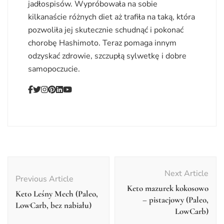
jadłospisów. Wypróbowała na sobie
kilkanaście różnych diet aż trafiła na taką, która
pozwoliła jej skutecznie schudnąć i pokonać
chorobę Hashimoto. Teraz pomaga innym
odzyskać zdrowie, szczupłą sylwetkę i dobre
samopoczucie.
Post
Navigation
Next Article
Previous Article
Keto mazurek kokosowo
Keto Leśny Mech (Paleo,
– pistacjowy (Paleo,
LowCarb, bez nabiału)
LowCarb)