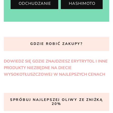
ODCHUDZANIE
HASHIMOTO
GDZIE ROBIĆ ZAKUPY?
DOWIEDZ SIĘ GDZIE ZNAJDZIESZ ERYTRYTOL I INNE
PRODUKTY NIEZBĘDNE NA DIECIE
WYSOKOTŁUSZCZOWEJ W NAJLEPSZYCH CENACH
SPRÓBUJ NAJLEPSZEJ OLIWY ZE ZNIŻKĄ
20%