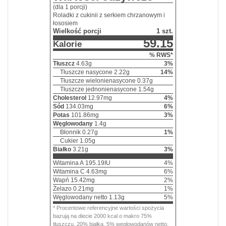
(dla 1 porcji)
Roladki z cukinii z serkiem chrzanowym i
łososiem
Wielkość porcji
1 szt.
59.15
Kalorie
% RWS*
Tłuszcz
4.63
g
3
%
Tłuszcze nasycone
2.22
g
14
%
Tłuszcze wielonienasycone
0.37
g
Tłuszcze jednonienasycone
1.54
g
Cholesterol
12.97
mg
4
%
Sód
134.03
mg
6
%
Potas
101.86
mg
3
%
Węglowodany
1.4
g
Błonnik
0.27
g
1
%
Cukier
1.05
g
Białko
3.21
g
3
%
Witamina A
195.19
IU
4
%
Witamina C
4.63
mg
6
%
Wapń
15.42
mg
2
%
Żelazo
0.21
mg
1
%
Węglowodany netto
1.13
g
5
%
* Procentowe referencyjne wartości spożycia
bazują na diecie 2000 kcal o makro 75%
tłuszczu, 20% białka, 5% węglowodanów netto.