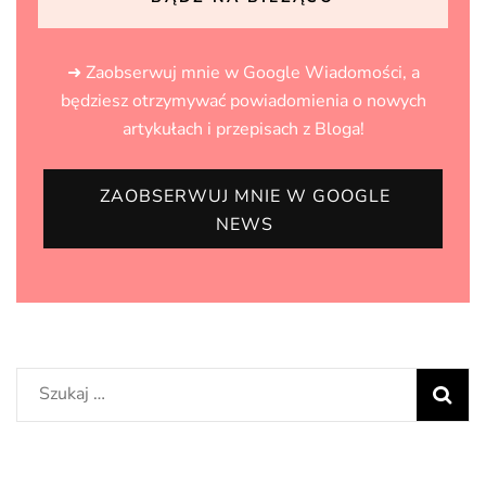
➜ Zaobserwuj mnie w Google Wiadomości, a
będziesz otrzymywać powiadomienia o nowych
artykułach i przepisach z Bloga!
ZAOBSERWUJ MNIE W GOOGLE
NEWS
Szukaj: