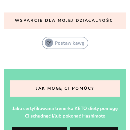
WSPARCIE DLA MOJEJ DZIAŁALNOŚCI
JAK MOGĘ CI POMÓC?
Jako certyfikowana trenerka KETO diety pomogę
Ci schudnąć i/lub pokonać Hashimoto