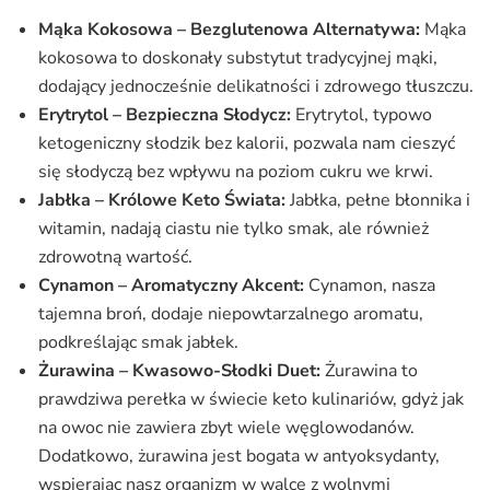
Mąka Kokosowa – Bezglutenowa Alternatywa:
Mąka
kokosowa to doskonały substytut tradycyjnej mąki,
dodający jednocześnie delikatności i zdrowego tłuszczu.
Erytrytol – Bezpieczna Słodycz:
Erytrytol, typowo
ketogeniczny słodzik bez kalorii, pozwala nam cieszyć
się słodyczą bez wpływu na poziom cukru we krwi.
Jabłka – Królowe Keto Świata:
Jabłka, pełne błonnika i
witamin, nadają ciastu nie tylko smak, ale również
zdrowotną wartość.
Cynamon – Aromatyczny Akcent:
Cynamon, nasza
tajemna broń, dodaje niepowtarzalnego aromatu,
podkreślając smak jabłek.
Żurawina – Kwasowo-Słodki Duet:
Żurawina to
prawdziwa perełka w świecie keto kulinariów, gdyż jak
na owoc nie zawiera zbyt wiele węglowodanów.
Dodatkowo, żurawina jest bogata w antyoksydanty,
wspierając nasz organizm w walce z wolnymi