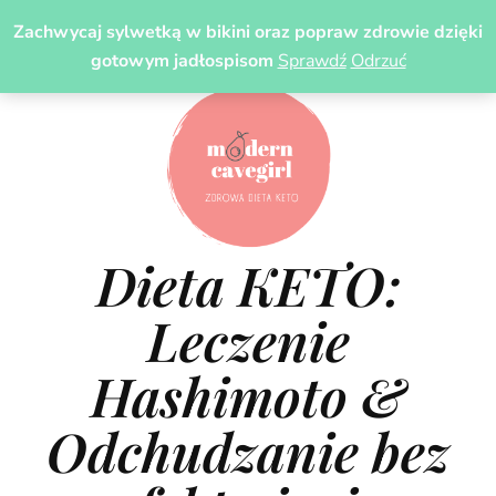
Zachwycaj sylwetką w bikini oraz popraw zdrowie dzięki
gotowym jadłospisom
Sprawdź
Odrzuć
Dieta KETO:
Leczenie
Hashimoto &
Odchudzanie bez