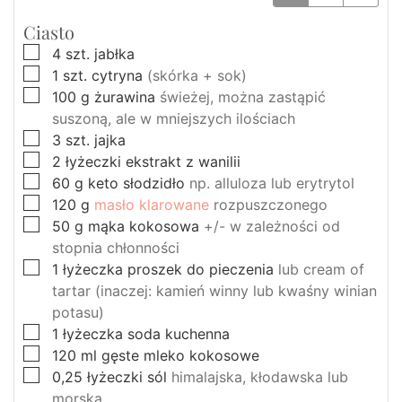
Ciasto
▢
4
szt.
jabłka
▢
1
szt.
cytryna
(skórka + sok)
▢
100
g
żurawina
świeżej, można zastąpić
suszoną, ale w mniejszych ilościach
▢
3
szt.
jajka
▢
2
łyżeczki
ekstrakt z wanilii
▢
60
g
keto słodzidło
np. alluloza lub erytrytol
▢
120
g
masło klarowane
rozpuszczonego
▢
50
g
mąka kokosowa
+/- w zależności od
stopnia chłonności
▢
1
łyżeczka
proszek do pieczenia
lub cream of
tartar (inaczej: kamień winny lub kwaśny winian
potasu)
▢
1
łyżeczka
soda kuchenna
▢
120
ml
gęste mleko kokosowe
▢
0,25
łyżeczki
sól
himalajska, kłodawska lub
morska