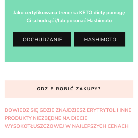
Jako certyfikowana trenerka KETO diety pomogę
Ci schudnąć i/lub pokonać Hashimoto
ODCHUDZANIE
HASHIMOTO
GDZIE ROBIĆ ZAKUPY?
DOWIEDZ SIĘ GDZIE ZNAJDZIESZ ERYTRYTOL I INNE
PRODUKTY NIEZBĘDNE NA DIECIE
WYSOKOTŁUSZCZOWEJ W NAJLEPSZYCH CENACH