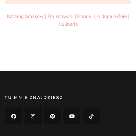
Katalog Smaków |
Zmiksowani |
Rondel |
A dupa rośnie |
Kulinaria
TU MNIE ZNAJDZIESZ