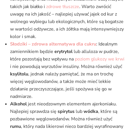
takich jak białko i
zdrowe tłuszcze
. Warto zwrócić
uwagę na ich jakość – najlepiej używać jajek od kur z
wolnego wybiegu lub ekologicznych, które są bogatsze
w wartości odżywcze, a ich żółtka mają intensywniejszy
kolor i smak.
Słodziki – zdrowa alternatywa dla cukru
: Idealnym
zamiennikiem będzie
erytrytol
lub alluloza w pudrze,
które pozostają bez wpływu na
poziom glukozy we krwi
i nie powodują wyrzutów insuliny. Można również użyć
ksylitolu
, jednak należy pamiętać, że ma on trochę
więcej węglowodanów, a także może mieć lekkie
działanie przeczyszczające, jeśli spożywa się go w
nadmiarze.
Alkohol
jest nieodzownym elementem ajerkoniaku.
Najlepiej sprawdza się
spirytus
lub
wódka
, które są
pozbawione węglowodanów. Można również użyć
rumu
, który nada likierowi nieco bardziej wyrafinowany