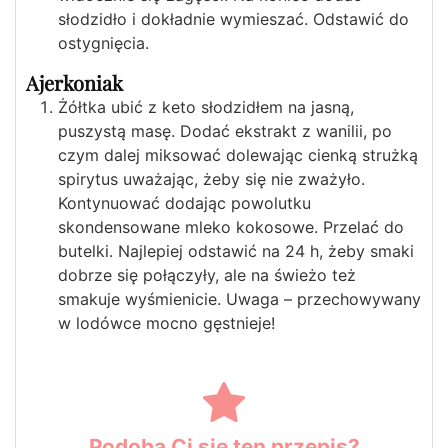
słodzidło i dokładnie wymieszać. Odstawić do
ostygnięcia.
Ajerkoniak
Żółtka ubić z keto słodzidłem na jasną,
puszystą masę. Dodać ekstrakt z wanilii, po
czym dalej miksować dolewając cienką strużką
spirytus uważając, żeby się nie zważyło.
Kontynuować dodając powolutku
skondensowane mleko kokosowe. Przelać do
butelki. Najlepiej odstawić na 24 h, żeby smaki
dobrze się połączyły, ale na świeżo też
smakuje wyśmienicie. Uwaga – przechowywany
w lodówce mocno gęstnieje!
Podoba Ci się ten przepis?