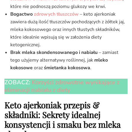
które nie podnoszą poziomu glukozy we krwi.
Bogactwo
zdrowych tłuszczów
– keto ajerkoniak
zawiera dużą ilość tłuszczów pochodzących z żółtek jaj,
mleka kokosowego oraz innych tłustych składników,
które idealnie wpisują się w założenia diety
ketogenicznej.
Brak mleka skondensowanego i nabiału
– zamiast
tego użyjemy alternatywy roślinnej, jak
mleko
kokosowe
oraz
śmietanka kokosowa
.
ZOBACZ:
Korzyści zdrowotne wynikające z
eliminacji nabiału z diety
Keto ajerkoniak przepis &
składniki: Sekrety idealnej
konsystencji i smaku bez mleka