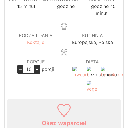
minuty
godzina
godzina
minut
15
minut
1
godzinę
1
godzinę
45
minut
RODZAJ DANIA
KUCHNIA
Koktajle
Europejska, Polska
PORCJE
DIETA
–
+
porcji
Okaż wsparcie!