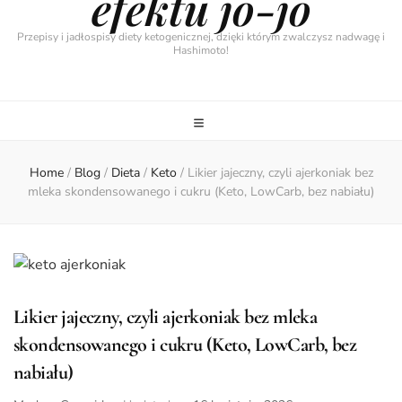
efektu jo-jo
Przepisy i jadłospisy diety ketogenicznej, dzięki którym zwalczysz nadwagę i
Hashimoto!
Home
/
Blog
/
Dieta
/
Keto
/
Likier jajeczny, czyli ajerkoniak bez
mleka skondensowanego i cukru (Keto, LowCarb, bez nabiału)
Likier jajeczny, czyli ajerkoniak bez mleka
skondensowanego i cukru (Keto, LowCarb, bez
nabiału)