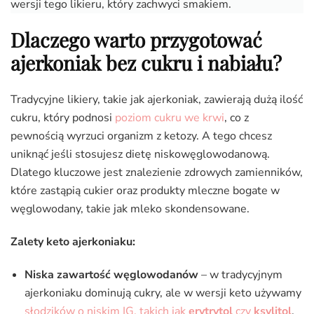
wersji tego likieru, który zachwyci smakiem.
Dlaczego warto przygotować
ajerkoniak bez cukru i nabiału?
Tradycyjne likiery, takie jak ajerkoniak, zawierają dużą ilość
cukru, który podnosi
poziom cukru we krwi
, co z
pewnością wyrzuci organizm z ketozy. A tego chcesz
uniknąć jeśli stosujesz dietę niskowęglowodanową.
Dlatego kluczowe jest znalezienie zdrowych zamienników,
które zastąpią cukier oraz produkty mleczne bogate w
węglowodany, takie jak mleko skondensowane.
Zalety keto ajerkoniaku:
Niska zawartość węglowodanów
– w tradycyjnym
ajerkoniaku dominują cukry, ale w wersji keto używamy
słodzików o niskim IG, takich jak
erytrytol
czy
ksylitol
,