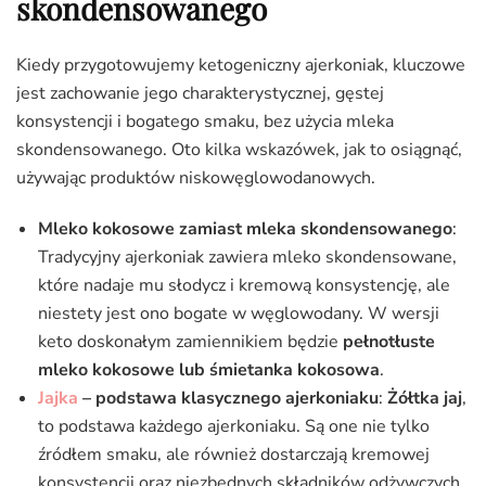
skondensowanego
Kiedy przygotowujemy ketogeniczny ajerkoniak, kluczowe
jest zachowanie jego charakterystycznej, gęstej
konsystencji i bogatego smaku, bez użycia mleka
skondensowanego. Oto kilka wskazówek, jak to osiągnąć,
używając produktów niskowęglowodanowych.
Mleko kokosowe zamiast mleka skondensowanego
:
Tradycyjny ajerkoniak zawiera mleko skondensowane,
które nadaje mu słodycz i kremową konsystencję, ale
niestety jest ono bogate w węglowodany. W wersji
keto doskonałym zamiennikiem będzie
pełnotłuste
mleko kokosowe lub śmietanka kokosowa
.
Jajka
– podstawa klasycznego ajerkoniaku
:
Żółtka jaj
,
to podstawa każdego ajerkoniaku. Są one nie tylko
źródłem smaku, ale również dostarczają kremowej
konsystencji oraz niezbędnych składników odżywczych,