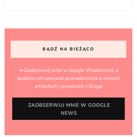
BĄDŹ NA BIEŻĄCO
➜ Zaobserwuj mnie w Google Wiadomości, a
będziesz otrzymywać powiadomienia o nowych
artykułach i przepisach z Bloga!
ZAOBSERWUJ MNIE W GOOGLE
NEWS