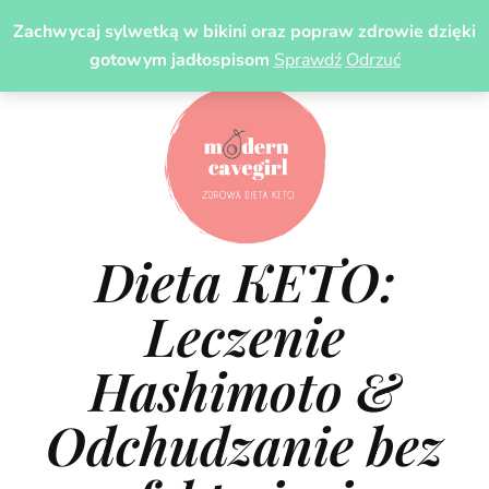
Zachwycaj sylwetką w bikini oraz popraw zdrowie dzięki
gotowym jadłospisom
Sprawdź
Odrzuć
Dieta KETO:
Leczenie
Hashimoto &
Odchudzanie bez