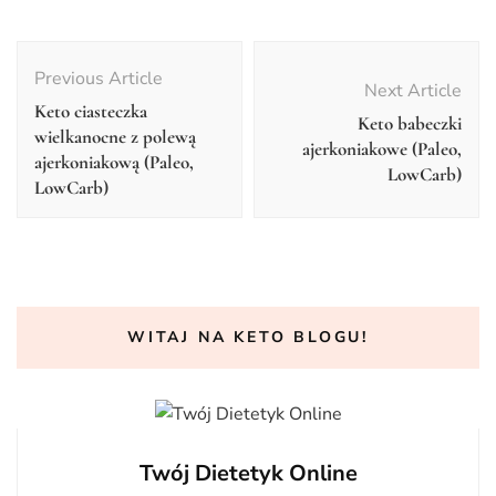
Post
Navigation
Previous Article
Next Article
Keto ciasteczka
Keto babeczki
wielkanocne z polewą
ajerkoniakowe (Paleo,
ajerkoniakową (Paleo,
LowCarb)
LowCarb)
WITAJ NA KETO BLOGU!
Twój Dietetyk Online