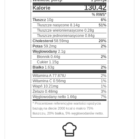
130.42
Kalorie
% RWS*
Tłuszcz
10
g
6
%
Tłuszcze nasycone
8.14
g
51
%
Tłuszcze wielonienasycone
0.28
g
Tłuszcze jednonienasycone
0.84
g
Cholesterol
58.59
mg
20
%
Potas
59.2
mg
2
%
Węglowodany
2.1
g
Błonnik
0.44
g
2
%
Cukier
1.15
g
Białko
1.63
g
2
%
Witamina A
77.87
IU
2
%
Witamina C
0.56
mg
1
%
Wapń
10.21
mg
1
%
Żelazo
0.48
mg
3
%
Węglowodany netto
1.66
g
7
%
* Procentowe referencyjne wartości spożycia
bazują na diecie 2000 kcal o makro 75%
tłuszczu, 20% białka, 5% węglowodanów netto.