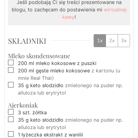
Jeśli podobają Ci się treści prezentowane na
blogu, to zachęcam do postawienia mi
wirtualnej
kawy
!
SKŁADNIKI
1x
2x
3x
Mleko skondensowane
▢
200
ml
mleko kokosowe z puszki
▢
200
ml
gęste mleko kokosowe
z kartonu (u
mnie Real Thai)
▢
35
g
keto słodzidło
zmielonego na puder np.
alluloza lub erytrytol
Ajerkoniak
▢
3
szt.
żółtka
▢
35
g
keto słodzidło
zmielonego na puder np.
alluloza lub erytrytol
▢
1
łyżeczka
ekstrakt z wanilii