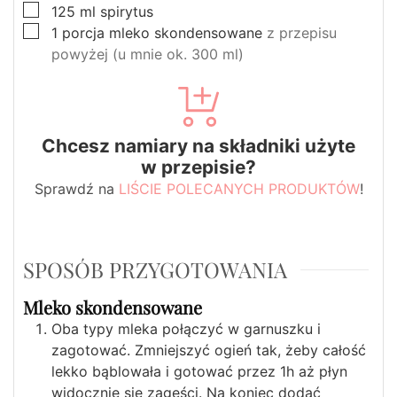
▢
125
ml
spirytus
▢
1
porcja
mleko skondensowane
z przepisu
powyżej (u mnie ok. 300 ml)
Chcesz namiary na składniki użyte
w przepisie?
Sprawdź na
LIŚCIE POLECANYCH PRODUKTÓW
!
SPOSÓB PRZYGOTOWANIA
Mleko skondensowane
Oba typy mleka połączyć w garnuszku i
zagotować. Zmniejszyć ogień tak, żeby całość
lekko bąblowała i gotować przez 1h aż płyn
widocznie się zagęści. Na koniec dodać