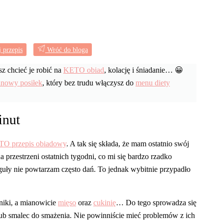
mielone
z
cukinią
(Paleo,
 przepis
Wróć do bloga
LowCarb)
z chcieć je robić na
KETO obiad
, kolację i śniadanie… 😀
nowy posiłek
, który bez trudu włączysz do
menu diety
inut
O przepis obiadowy
. A tak się składa, że mam ostatnio swój
a przestrzeni ostatnich tygodni, co mi się bardzo rzadko
guły nie powtarzam często dań. To jednak wybitnie przypadło
dniki, a mianowicie
mięso
oraz
cukinię
… Do tego sprowadza się
ub smalec do smażenia. Nie powinniście mieć problemów z ich