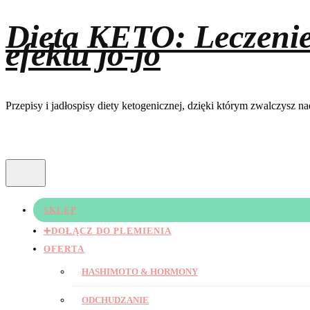
Dieta KETO: Leczeni
efektu jo-jo
Przepisy i jadłospisy diety ketogenicznej, dzięki którym zwalczysz 
SKLEP
➕DOŁĄCZ DO PLEMIENIA
OFERTA
HASHIMOTO & HORMONY
ODCHUDZANIE