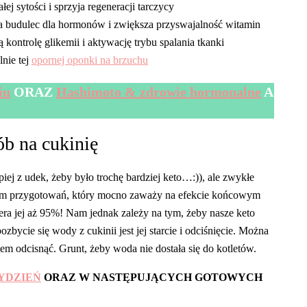
j sytości i sprzyja regeneracji tarczycy
cza budulec dla hormonów i zwiększa przyswajalność witamin
 kontrolę glikemii i aktywację trybu spalania tkanki
lnie tej
opornej oponki na brzuchu
iu
ORAZ
Hashimoto & zdrowie hormonalne
A
ób na cukinię
epiej z udek, żeby było trochę bardziej keto…:)), ale zwykłe
em przygotowań, który mocno zaważy na efekcie końcowym
ra jej aż 95%! Nam jednak zależy na tym, żeby nasze keto
ycie się wody z cukinii jest jej starcie i odciśnięcie. Można
otem odcisnąć. Grunt, żeby woda nie dostała się do kotletów.
TYDZIEŃ
ORAZ W NASTĘPUJĄCYCH GOTOWYCH