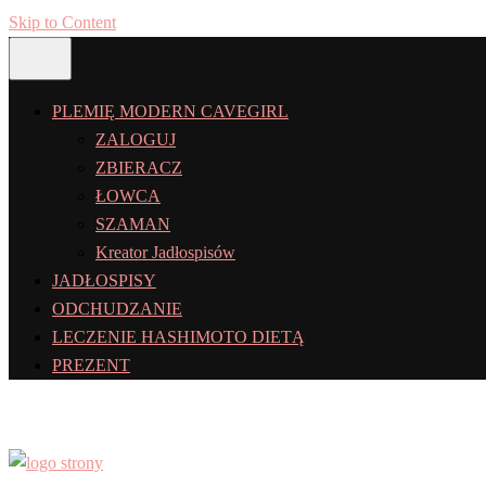
Skip to Content
PLEMIĘ MODERN CAVEGIRL
ZALOGUJ
ZBIERACZ
ŁOWCA
SZAMAN
Kreator Jadłospisów
JADŁOSPISY
ODCHUDZANIE
LECZENIE HASHIMOTO DIETĄ
PREZENT