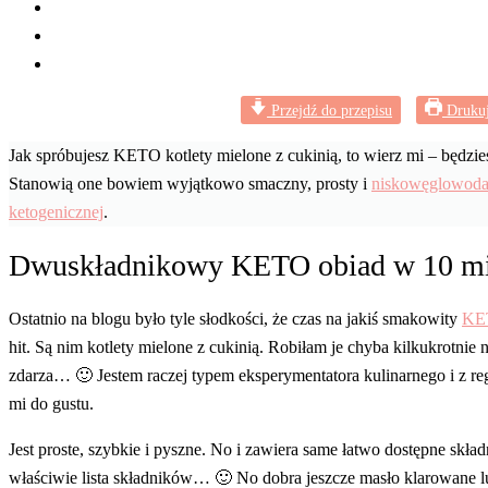
Przejdź do przepisu
Drukuj
Jak spróbujesz KETO kotlety mielone z cukinią, to wierz mi – będzies
Stanowią one bowiem wyjątkowo smaczny, prosty i
niskowęglowoda
ketogenicznej
.
Dwuskładnikowy KETO obiad w 10 m
Ostatnio na blogu było tyle słodkości, że czas na jakiś smakowity
KET
hit. Są nim kotlety mielone z cukinią. Robiłam je chyba kilkukrotnie n
zdarza… 🙂 Jestem raczej typem eksperymentatora kulinarnego i z re
mi do gustu.
Jest proste, szybkie i pyszne. No i zawiera same łatwo dostępne skła
właściwie lista składników… 🙂 No dobra jeszcze masło klarowane l