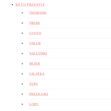
KETO PRZEPISY
ŚNIADANIE
OBIAD
CIASTO
CHLEB
NALEŚNIKI
DESER
SAŁATKA
ZUPA
PRZEKĄSKI
LODY