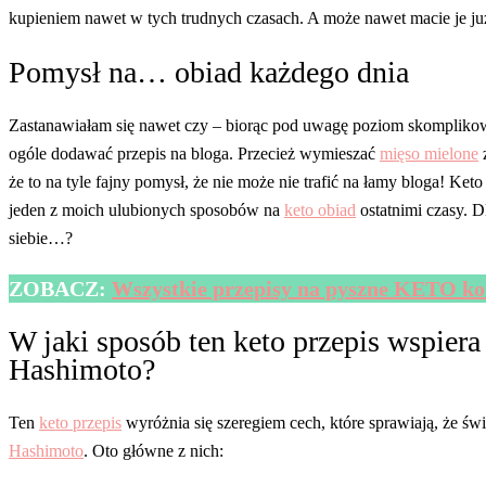
kupieniem nawet w tych trudnych czasach. A może nawet macie je 
Pomysł na… obiad każdego dnia
Zastanawiałam się nawet czy – biorąc pod uwagę poziom skomplikowa
ogóle dodawać przepis na bloga. Przecież wymieszać
mięso mielone
że to na tyle fajny pomysł, że nie może nie trafić na łamy bloga! Ket
jeden z moich ulubionych sposobów na
keto obiad
ostatnimi czasy. 
siebie…?
ZOBACZ:
Wszystkie przepisy na pyszne KETO kot
W jaki sposób ten keto przepis wspier
Hashimoto?
Ten
keto przepis
wyróżnia się szeregiem cech, które sprawiają, że św
Hashimoto
. Oto główne z nich: