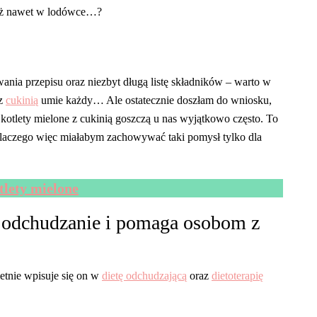
już nawet w lodówce…?
nia przepisu oraz niezbyt długą listę składników – warto w
z
cukinią
umie każdy… Ale ostatecznie doszłam do wniosku,
o kotlety mielone z cukinią goszczą u nas wyjątkowo często. To
Dlaczego więc miałabym zachowywać taki pomysł tylko dla
lety mielone
a odchudzanie i pomaga osobom z
ietnie wpisuje się on w
dietę odchudzającą
oraz
dietoterapię