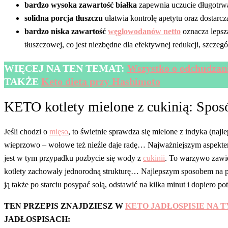
bardzo wysoka zawartość białka
zapewnia uczucie długotrwałe
solidna porcja tłuszczu
ułatwia kontrolę apetytu oraz dostar
bardzo niska zawartość
węglowodanów netto
oznacza lepszą
tłuszczowej, co jest niezbędne dla efektywnej redukcji, szczegó
WIĘCEJ NA TEN TEMAT:
Wszystko o odchudzan
TAKŻE
Keto dieta przy Hashimoto
KETO kotlety mielone z cukinią: Spos
Jeśli chodzi o
mięso
, to świetnie sprawdza się mielone z indyka (najl
wieprzowo – wołowe też nieźle daje radę… Najważniejszym aspekt
jest w tym przypadku pozbycie się wody z
cukinii
. To warzywo zawie
kotlety zachowały jednorodną strukturę… Najlepszym sposobem na pozb
ją także po starciu posypać solą, odstawić na kilka minut i dopiero p
TEN PRZEPIS ZNAJDZIESZ W
KETO JADŁOSPISIE NA 
JADŁOSPISACH: