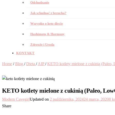
Odchudzanie
Jak schudnąć z brzucha?
Wszystko o keto diecie
Hashimoto & Hormony
Zdrowie i Uroda
KONTAKT
Home
/
Blog
/
Dieta
/
AIP
/
KETO kotlety mielone z cukinią (Paleo,
KETO kotlety mielone z cukinią (Paleo, Lo
Modern Cavegirl
Updated on
2 października, 2024
24 marca, 2020
8 k
Share