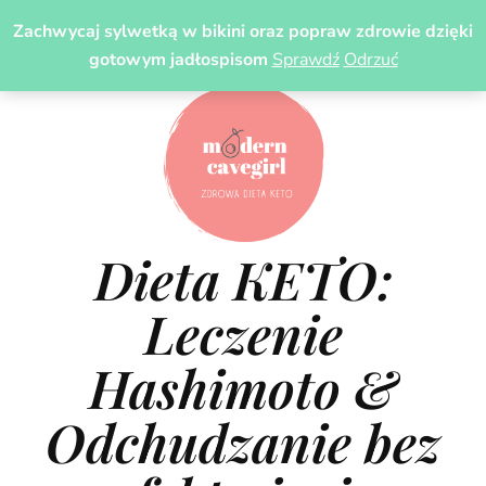
Zachwycaj sylwetką w bikini oraz popraw zdrowie dzięki
gotowym jadłospisom
Sprawdź
Odrzuć
Dieta KETO:
Leczenie
Hashimoto &
Odchudzanie bez