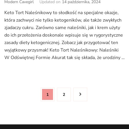
Modern Cavegirl
Updated on
14 października, 2024
Keto Tort Naleśnikowy to słodkość na specjalne okazje,
która zachwyci nie tylko ketogeników, ale także zwykłych
zjadaczy cukru. Zarówno same naleśniki, jak i krem użyty
do ich przełożenia doskonale wpisuje się w rygorystyczne
zasady diety ketogenicznej. Zobacz jak przygotować ten
wyjątkowy przysmak! Keto Tort Naleśnikowy: Naleśniki
W Odświętnej Formie Akurat tak się składa, że urodziny …
Stronicowanie
Page
Page
1
2
wpisów