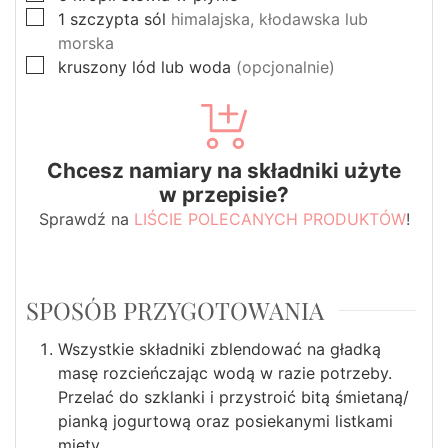
▢
1
szczypta
sól
himalajska, kłodawska lub
morska
▢
kruszony lód lub woda
(opcjonalnie)
Chcesz namiary na składniki użyte
w przepisie?
Sprawdź na
LIŚCIE POLECANYCH PRODUKTÓW
!
SPOSÓB PRZYGOTOWANIA
Wszystkie składniki zblendować na gładką
masę rozcieńczając wodą w razie potrzeby.
Przelać do szklanki i przystroić bitą śmietaną/
pianką jogurtową oraz posiekanymi listkami
mięty.