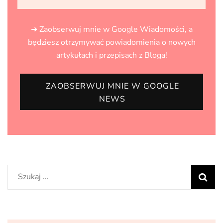
➜ Zaobserwuj mnie w Google Wiadomości, a
będziesz otrzymywać powiadomienia o nowych
artykułach i przepisach z Bloga!
ZAOBSERWUJ MNIE W GOOGLE
NEWS
Szukaj: