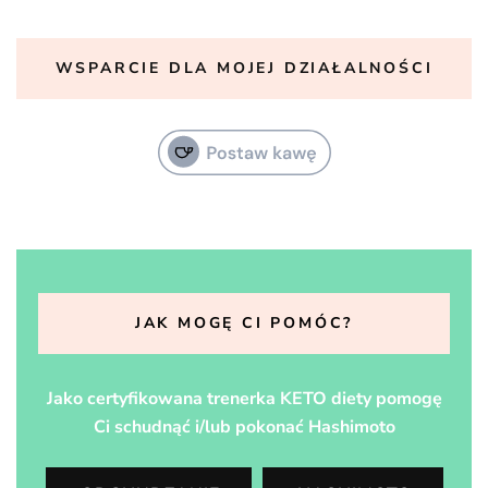
WSPARCIE DLA MOJEJ DZIAŁALNOŚCI
JAK MOGĘ CI POMÓC?
Jako certyfikowana trenerka KETO diety pomogę
Ci schudnąć i/lub pokonać Hashimoto