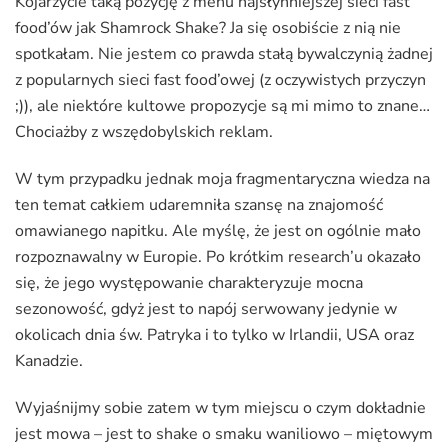
Kojarzycie taką pozycję z menu najsłynniejszej sieci fast
food’ów jak Shamrock Shake? Ja się osobiście z nią nie
spotkałam. Nie jestem co prawda stałą bywalczynią żadnej
z popularnych sieci fast food’owej (z oczywistych przyczyn
;)), ale niektóre kultowe propozycje są mi mimo to znane…
Chociażby z wszędobylskich reklam.
W tym przypadku jednak moja fragmentaryczna wiedza na
ten temat całkiem udaremniła szansę na znajomość
omawianego napitku. Ale myślę, że jest on ogólnie mało
rozpoznawalny w Europie. Po krótkim research’u okazało
się, że jego występowanie charakteryzuje mocna
sezonowość, gdyż jest to napój serwowany jedynie w
okolicach dnia św. Patryka i to tylko w Irlandii, USA oraz
Kanadzie.
Wyjaśnijmy sobie zatem w tym miejscu o czym dokładnie
jest mowa – jest to shake o smaku waniliowo – miętowym