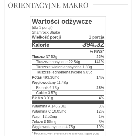
ORIENTACYJNE MAKRO
Wartości odżywcze
(dla 1 porcji)
Shamrock Shake
Wielkość porcji
1 porcja
394.32
Kalorie
% RWS*
Tłuszcz
37.53
g
22
%
Tłuszcze nasycone
22.54
g
141
%
Tłuszcze wielonienasycone
1.83
g
Tłuszcze jednonienasycone
9.85
g
Potas
493.36
mg
14
%
Węglowodany
11.48
g
Błonnik
6.73
g
28
%
Cukier
3.57
g
Białko
3.91
g
4
%
Witamina A
146.73
IU
3
%
Witamina C
10.05
mg
12
%
Wapń
12.52
mg
1
%
Żelazo
0.55
mg
3
%
Węglowodany netto
4.75
g
19
%
* Procentowe referencyjne wartości spożycia