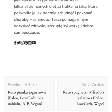
kilkanaście różnych diet aż trafiła na taką, która
pozwoliła jej skutecznie schudnąć i pokonać
chorobę Hashimoto. Teraz pomaga innym
odzyskać zdrowie, szczupłą sylwetkę i dobre
samopoczucie.
Post
Navigation
Previous Article
Next Article
Keto pianka jogurtowa
Keto spaghetti Alfredo z
(Paleo, LowCarb, bez
kalafiora (Paleo,
nabiału, AIP, Vegan)
LowCarb, Wege)