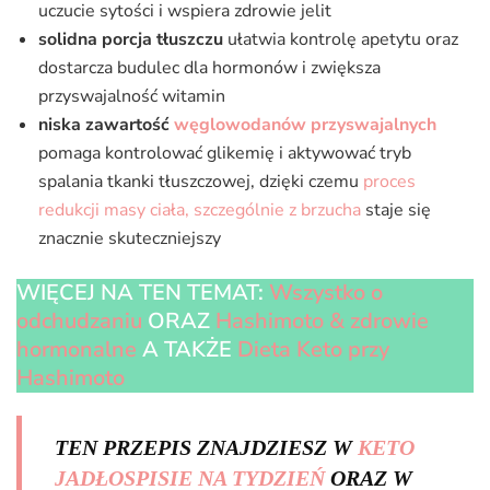
uczucie sytości i wspiera zdrowie jelit
solidna porcja tłuszczu
ułatwia kontrolę apetytu oraz
dostarcza budulec dla hormonów i zwiększa
przyswajalność witamin
niska zawartość
węglowodanów przyswajalnych
pomaga kontrolować glikemię i aktywować tryb
spalania tkanki tłuszczowej, dzięki czemu
proces
redukcji masy ciała, szczególnie z brzucha
staje się
znacznie skuteczniejszy
WIĘCEJ NA TEN TEMAT:
Wszystko o
odchudzaniu
ORAZ
Hashimoto & zdrowie
hormonalne
A TAKŻE
Dieta Keto przy
Hashimoto
TEN PRZEPIS ZNAJDZIESZ W
KETO
JADŁOSPISIE NA TYDZIEŃ
ORAZ W