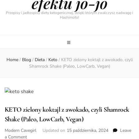
efektu jo-jo
Przepisy i jadłospisy diety ketogenicznej, dzięki którym zwalczysz nadwagę i
Hashimoto!
Home
/
Blog
/
Dieta
/
Keto
/
KETO zielony koktajl z awokado, czyli
Shamrock Shake (Paleo, LowCarb, Vegan)
KETO zielony koktajl z awokado, czyli Shamrock
Shake (Paleo, LowCarb, Vegan)
Modern Cavegirl
Updated on
15 października, 2024
Leave
on
a Comment