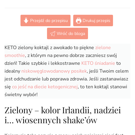
KETO
zielony
koktajl
Przejdź do przepisu
Drukuj przepis
z
awokado,
Wróć do bloga
czyli
Shamrock
KETO zielony koktajl z awokado to piękne
zielone
Shake
(Paleo,
smoothie
, z którym na pewno dobrze zaczniesz swój
LowCarb,
dzień! Takie szybkie i lekkostrawne
KETO śniadanie
to
Vegan)
idealny
niskowęglowodanowy posiłek
, jeśli Twoim celem
jest odchudzanie lub poprawa zdrowia. Jeśli zastanawiasz
się
co jeść na diecie ketogenicznej
, to ten koktajl stanowi
świetny wybór!
Zielony – kolor Irlandii, nadziei
i… wiosennych shake’ów