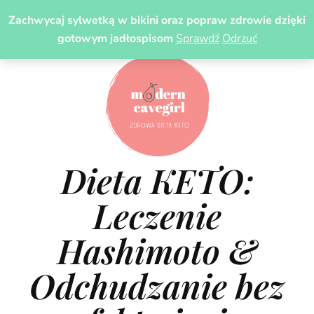
Zachwycaj sylwetką w bikini oraz popraw zdrowie dzięki
gotowym jadłospisom
Sprawdź
Odrzuć
Dieta KETO:
Leczenie
Hashimoto &
Odchudzanie bez