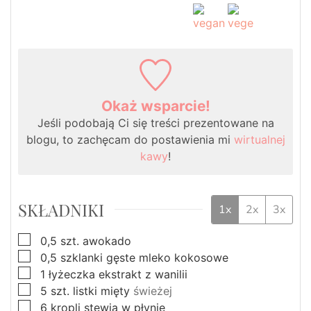
Okaż wsparcie!
Jeśli podobają Ci się treści prezentowane na
blogu, to zachęcam do postawienia mi
wirtualnej
kawy
!
SKŁADNIKI
1x
2x
3x
▢
0,5
szt.
awokado
▢
0,5
szklanki
gęste mleko kokosowe
▢
1
łyżeczka
ekstrakt z wanilii
▢
5
szt.
listki mięty
świeżej
▢
6
kropli
stewia w płynie