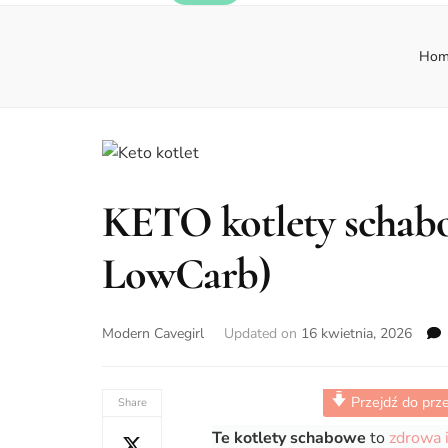
Hom
KETO kotlety schabo
LowCarb)
Modern Cavegirl
Updated on
16 kwietnia, 2026
Przejdź do prz
Share
Te kotlety schabowe
to
zdrowa 