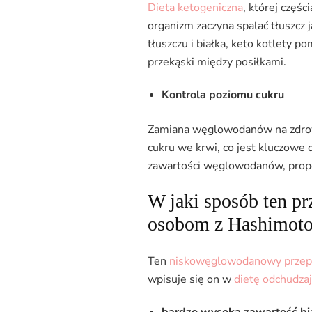
Dieta ketogeniczna
, której częś
organizm zaczyna spalać tłuszcz 
tłuszczu i białka, keto kotlety p
przekąski między posiłkami.
Kontrola poziomu cukru
Zamiana węglowodanów na zdrowe
cukru we krwi, co jest kluczowe 
zawartości węglowodanów, propo
W jaki sposób ten pr
osobom z Hashimot
Ten
niskowęglowodanowy przep
wpisuje się on w
dietę odchudza
bardzo wysoka zawartość bi