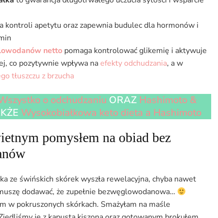
a kontroli apetytu oraz zapewnia budulec dla hormonów i
min
lowodanów netto
pomaga kontrolować glikemię i aktywuje
wej, co pozytywnie wpływa na
efekty odchudzania
, a w
go tłuszczu z brzucha
Wszystko o odchudzaniu
ORAZ
Hashimoto &
AKŻE
Wysokobiałkowa keto dieta a Hashimoto
wietnym pomysłem na obiad bez
anów
rka ze świńskich skórek wyszła rewelacyjna, chyba nawet
ie muszę dodawać, że zupełnie bezwęglowodanowa…
tem w pokruszonych skórkach. Smażyłam na maśle
Zjedliśmy je z kapustą kiszoną oraz gotowanym brokułem.