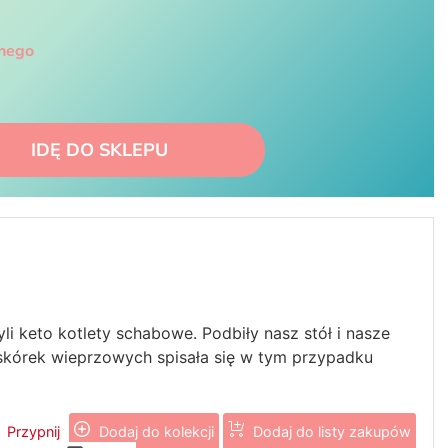
jnego
IDĘ DO SKLEPU
i keto kotlety schabowe. Podbiły nasz stół i nasze
skórek wieprzowych spisała się w tym przypadku
Przypnij
Dodaj do kolekcji
Dodaj do listy zakupów