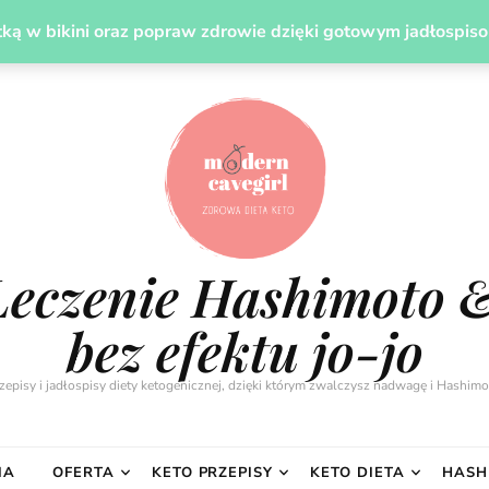
UDZANIE
LECZENIE HASHIMOTO DIETĄ
PREZENT
ką w bikini oraz popraw zdrowie dzięki gotowym jadłospis
Leczenie Hashimoto 
bez efektu jo-jo
zepisy i jadłospisy diety ketogenicznej, dzięki którym zwalczysz nadwagę i Hashimo
IA
OFERTA
KETO PRZEPISY
KETO DIETA
HASH