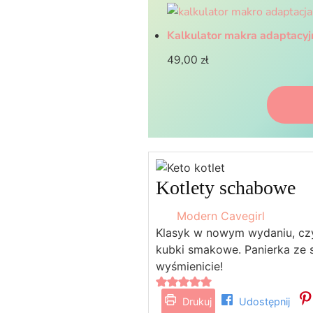
Kalkulator makra adaptacy
49,00
zł
Kotlety schabowe
Modern Cavegirl
Klasyk w nowym wydaniu, czyl
kubki smakowe. Panierka ze 
wyśmienicie!
Drukuj
Udostępnij