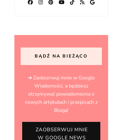
BĄDŹ NA BIEŻĄCO
➜ Zaobserwuj mnie w Google
Wiadomości, a będziesz
otrzymywać powiadomienia o
nowych artykułach i przepisach z
Bloga!
ZAOBSERWUJ MNIE
W GOOGLE NEWS