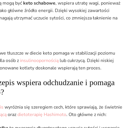
cią mogą być
keto schabowe
, wspiera utratę wagi, ponieważ
jako główne źródło energii. Dzięki wysokiej zawartości
omagają utrzymać uczucie sytości, co zmniejsza łaknienie na
 tłuszcze w diecie keto pomaga w stabilizacji poziomu
dla osób z
insulinoopornością
lub cukrzycą. Dzięki niskiej
nowane kotlety doskonale wspierają ten proces.
zepis wspiera odchudzanie i pomaga
o?
is
wyróżnia się szeregiem cech, które sprawiają, że świetnie
jącą
oraz
dietoterapię Hashimoto
. Oto główne z nich:
ałka
to gwarancja długotrwałego uczucia sytości i wsparcie