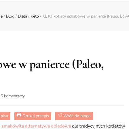
e
/
Blog
/
Dieta
/
Keto
/
KETO kotlety schabowe w panierce (Paleo, Low
we w panierce (Paleo,
do
5 komentarzy
KETO
kotlety
schabowe
episu
Drukuj przepis
Wróć do bloga
w
i smakowita alternatywa obiadowa
dla tradycyjnych kotletów
panierce