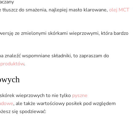
aczany
tłuszcz do smażenia, najlepiej masło klarowane,
olej MCT
ć wersję ze zmielonymi skórkami wieprzowymi, która bardzo
na znaleźć wspomniane składniki, to zapraszam do
h produktów
.
owych
skórek wieprzowych to nie tylko
pyszne
iadowe
, ale także wartościowy posiłek pod względem
ożesz się spodziewać: