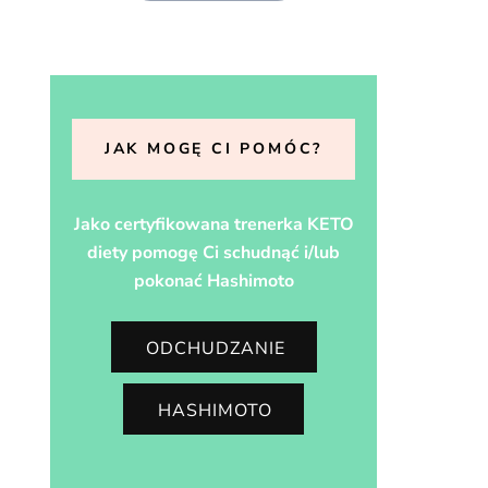
JAK MOGĘ CI POMÓC?
Jako certyfikowana trenerka KETO
diety pomogę Ci schudnąć i/lub
pokonać Hashimoto
ODCHUDZANIE
HASHIMOTO