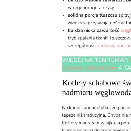
w regeneracji tarczycy
solidna porcja tłuszczu
sprzyj
zwiększa przyswajalność wita
bardzo niska zawartość
węg
tryb spalania tkanki tłuszczo
szczególności
redukcję oporne
WIĘCEJ NA TEN TEMAT:
zdrowie hormonalne
A T
Kotlety schabowe ś
nadmiaru węglowod
Na koniec dodam tylko, że panie
lepsza niż tradycyjna. Chyba n
Kotlety maczałam w jajku, a po
klarowanym aż do zrumienienia. 