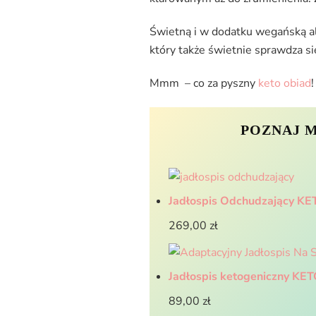
Świetną i w dodatku wegańską al
który także świetnie sprawdza się
Mmm – co za pyszny
keto obiad
!
POZNAJ 
Jadłospis Odchudzający K
269,00
zł
Jadłospis ketogeniczny KE
89,00
zł