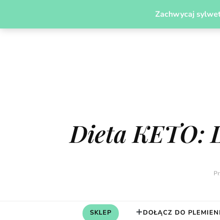
PLEMIĘ MODERN CAVEGIRL
JADŁOSPISY
ODCH
Zachwycaj sylwet
Dieta KETO: 
Pr
SKLEP
DOŁĄCZ DO PLEMIEN