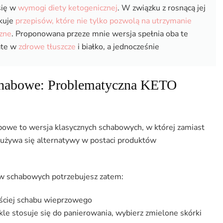
(Paleo,
się w
wymogi diety ketogenicznej
. W związku z rosnącą jej
LowCarb)
ukuje
przepisów, które nie tylko pozwolą na utrzymanie
czne
. Proponowana przeze mnie wersja spełnia oba te
ate w
zdrowe tłuszcze
i białko, a jednocześnie
schabowe: Problematyczna KETO
owe to wersja klasycznych schabowych, w której zamiast
ej używa się alternatywy w postaci produktów
ów schabowych potrzebujesz zatem:
ęściej schabu wieprzowego
ykle stosuje się do panierowania, wybierz zmielone skórki