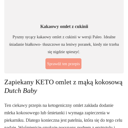
Kakaowy omlet z cukinii
Pyszny sycący kakaowy omlet z cukinii w wersji Paleo. Idealne
śniadanie białkowo- tłuszczowe na leniwy poranek, kiedy nie trzeba
się nigdzie spieszyć.
Sprawdź ten przepis
Zapiekany KETO omlet z mąką kokosową
Dutch Baby
Ten ciekawy przepis na ketogeniczny omlet zakłada dodanie
mleka kokosowego lub śmietanki i wymaga zapieczenia w
piekarniku. Dlatego konieczna jest patelnia, która się do tego celu
nadaje. Wyśmienicie smakuje posypany pudrem z erytrytolu i