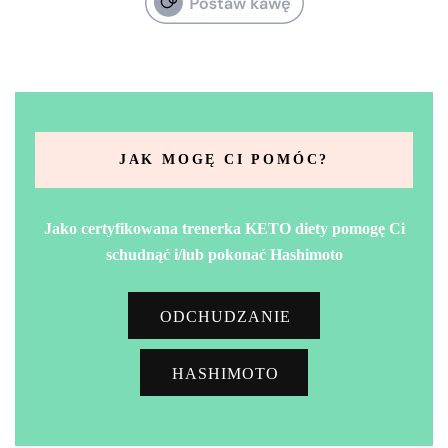
JAK MOGĘ CI POMÓC?
Jako certyfikowana trenerka KETO diety pomogę Ci
schudnąć i/lub pokonać Hashimoto
ODCHUDZANIE
HASHIMOTO