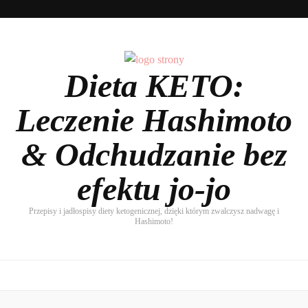
Dieta KETO:
Leczenie Hashimoto
& Odchudzanie bez
efektu jo-jo
Przepisy i jadłospisy diety ketogenicznej, dzięki którym zwalczysz nadwagę i
Hashimoto!