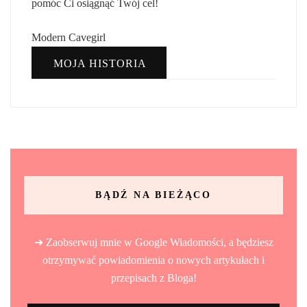
pomóc Ci osiągnąć Twój cel!
Modern Cavegirl
MOJA HISTORIA
BĄDŹ NA BIEŻĄCO
➜ Zaobserwuj mnie w Google Wiadomości, a będziesz
otrzymywać powiadomienia o nowych artykułach i
przepisach z Bloga!