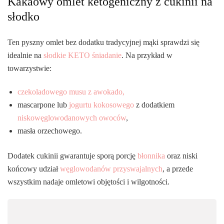
Kakaowy omlet ketogeniczny z cukinii na
słodko
Ten pyszny omlet bez dodatku tradycyjnej mąki sprawdzi się
idealnie na
słodkie KETO śniadanie
. Na przykład w
towarzystwie:
czekoladowego musu z awokado,
mascarpone lub
jogurtu kokosowego
z dodatkiem
niskowęglowodanowych owoców
,
masła orzechowego.
Dodatek cukinii gwarantuje sporą porcję
błonnika
oraz niski
końcowy udział
węglowodanów przyswajalnych
, a przede
wszystkim nadaje omletowi objętości i wilgotności.