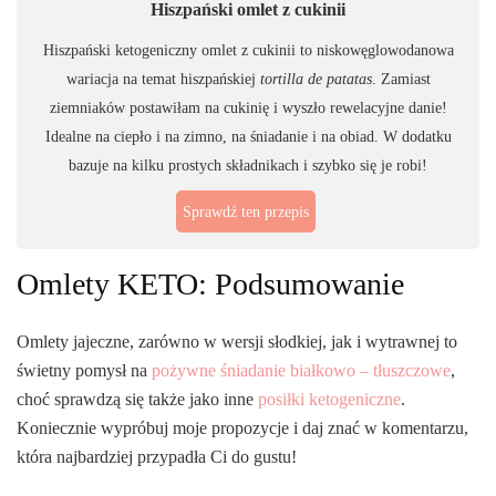
Hiszpański omlet z cukinii
Hiszpański ketogeniczny omlet z cukinii to niskowęglowodanowa
wariacja na temat hiszpańskiej
tortilla de patatas
. Zamiast
ziemniaków postawiłam na cukinię i wyszło rewelacyjne danie!
Idealne na ciepło i na zimno, na śniadanie i na obiad. W dodatku
bazuje na kilku prostych składnikach i szybko się je robi!
Sprawdź ten przepis
Omlety KETO: Podsumowanie
Omlety jajeczne, zarówno w wersji słodkiej, jak i wytrawnej to
świetny pomysł na
pożywne śniadanie białkowo – tłuszczowe
,
choć sprawdzą się także jako inne
posiłki ketogeniczne
.
Koniecznie wypróbuj moje propozycje i daj znać w komentarzu,
która najbardziej przypadła Ci do gustu!