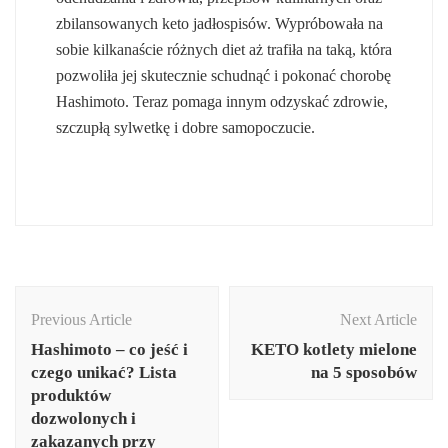
zbilansowanych keto jadłospisów. Wypróbowała na
sobie kilkanaście różnych diet aż trafiła na taką, która
pozwoliła jej skutecznie schudnąć i pokonać chorobę
Hashimoto. Teraz pomaga innym odzyskać zdrowie,
szczupłą sylwetkę i dobre samopoczucie.
Post
Navigation
Previous Article
Next Article
Hashimoto – co jeść i
KETO kotlety mielone
czego unikać? Lista
na 5 sposobów
produktów
dozwolonych i
zakazanych przy