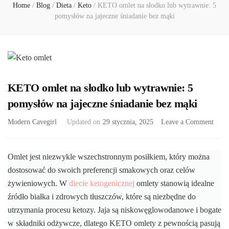
Home
/
Blog
/
Dieta
/
Keto
/
KETO omlet na słodko lub wytrawnie: 5
pomysłów na jajeczne śniadanie bez mąki
KETO omlet na słodko lub wytrawnie: 5
pomysłów na jajeczne śniadanie bez mąki
on
Modern Cavegirl
Updated on
29 stycznia, 2025
Leave a Comment
KET
omle
na
Omlet jest niezwykle wszechstronnym posiłkiem, który można
słodk
dostosować do swoich preferencji smakowych oraz celów
lub
żywieniowych. W
diecie ketogenicznej
omlety stanowią idealne
wytr
źródło białka i zdrowych tłuszczów, które są niezbędne do
5
pomy
utrzymania procesu ketozy. Jaja są niskowęglowodanowe i bogate
na
w składniki odżywcze, dlatego KETO omlety z pewnością pasują
jajec