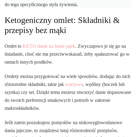
do tego specyficznego stylu żywienia.
śniad
bez
Ketogeniczny omlet: Składniki &
mąki
przepisy bez mąki
Omlet to
KETO danie na bazie jajek
. Zwyczajowo je się go na
śniadanie, choć nie ma przeciwwskazań, żeby spałaszować go w
ramach innych posiłków.
Omlety można przygotować na wiele sposobów, dodając do nich
różnorodne składniki, takie jak
warzywa
, wędliny (boczek lub
szynka) czy ser. Dzięki temu możesz stworzyć danie dopasowane
do swoich preferencji smakowych i potrzeb w zakresie
makroskładników.
Jeśli zatem poszukujesz pomysłów na niskowęglowodanowe
dania jajeczne, to znajdziesz tutaj różnorodność przepisów,