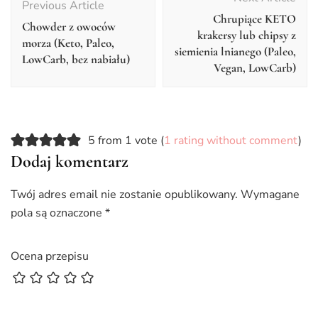
Navigation
Previous Article
Chrupiące KETO
Chowder z owoców
krakersy lub chipsy z
morza (Keto, Paleo,
siemienia lnianego (Paleo,
LowCarb, bez nabiału)
Vegan, LowCarb)
5 from 1 vote (
1 rating without comment
)
Dodaj komentarz
Twój adres email nie zostanie opublikowany.
Wymagane
pola są oznaczone
*
Ocena przepisu