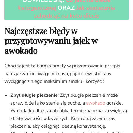
DOWIEDZ SIĘ:
Co jeść na diecie
ketogenicznej
ORAZ
Jak skutecznie
schudnąć na keto diecie
Najczęstsze błędy w
przygotowywaniu jajek w
awokado
Chociaż jest to bardzo prosty w przygotowaniu przepis,
należy zwrócić uwagę na następujące kwestie, aby
wyciągnąć z niego maksimum smaku i korzyści:
Zbyt długie pieczenie:
Zbyt długie pieczenie może
sprawić, że jajko stanie się suche, a
awokado
gorzkie.
W dodatku dłuższa obróbka termiczna oznacza większą
stratę wartości odżywczych. Kontroluj zatem czas
pieczenia, aby osiągnąć idealną konsystencję.