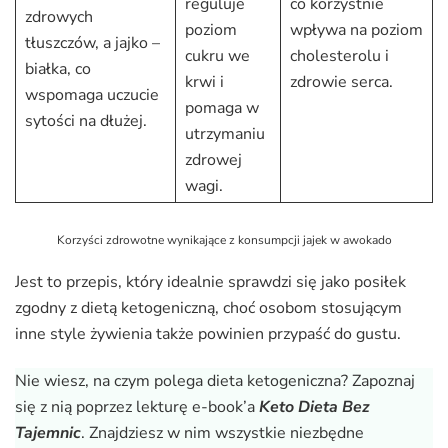
reguluje
co korzystnie
zdrowych
poziom
wpływa na poziom
tłuszczów, a jajko –
cukru we
cholesterolu i
białka, co
krwi i
zdrowie serca.
wspomaga uczucie
pomaga w
sytości na dłużej.
utrzymaniu
zdrowej
wagi.
Korzyści zdrowotne wynikające z konsumpcji jajek w awokado
Jest to przepis, który idealnie sprawdzi się jako posiłek
zgodny z dietą ketogeniczną, choć osobom stosującym
inne style żywienia także powinien przypaść do gustu.
Nie wiesz, na czym polega dieta ketogeniczna? Zapoznaj
się z nią poprzez lekturę e-book’a
Keto Dieta Bez
Tajemnic
. Znajdziesz w nim wszystkie niezbędne