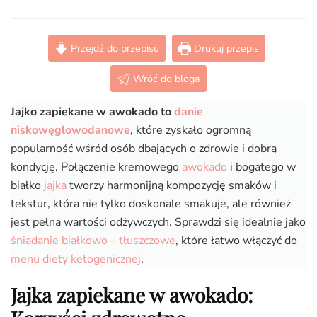
KETO
awokado
z
Przejdź do przepisu
Drukuj przepis
jajkiem
sadzonym,
Wróć do bloga
czyli
jajka
Jajko zapiekane w awokado to
danie
zapiekane
w
niskowęglowodanowe
, które zyskało ogromną
awokado
popularność wśród osób dbających o zdrowie i dobrą
(Paleo,
kondycję. Połączenie kremowego
awokado
i bogatego w
LowCarb)
białko
jajka
tworzy harmonijną kompozycję smaków i
tekstur, która nie tylko doskonale smakuje, ale również
jest pełna wartości odżywczych. Sprawdzi się idealnie jako
śniadanie białkowo – tłuszczowe
, które łatwo włączyć do
menu diety ketogenicznej
.
Jajka zapiekane w awokado: