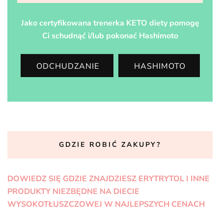
Jako certyfikowana trenerka KETO diety pomogę
Ci schudnąć i/lub pokonać Hashimoto
ODCHUDZANIE
HASHIMOTO
GDZIE ROBIĆ ZAKUPY?
DOWIEDZ SIĘ GDZIE ZNAJDZIESZ ERYTRYTOL I INNE
PRODUKTY NIEZBĘDNE NA DIECIE
WYSOKOTŁUSZCZOWEJ W NAJLEPSZYCH CENACH