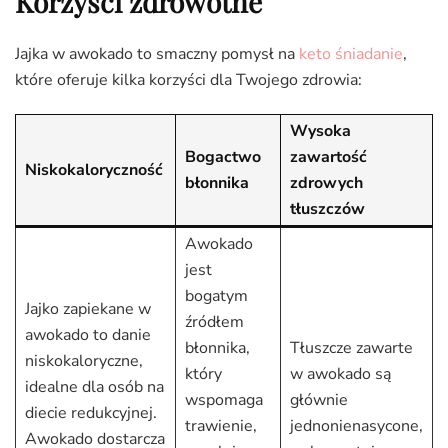
Korzyści zdrowotne
Jajka w awokado to smaczny pomysł na
keto śniadanie
,
które oferuje kilka korzyści dla Twojego zdrowia:
Wysoka
Bogactwo
zawartość
Niskokaloryczność
błonnika
zdrowych
tłuszczów
Awokado
jest
bogatym
Jajko zapiekane w
źródłem
awokado to danie
błonnika,
Tłuszcze zawarte
niskokaloryczne,
który
w awokado są
idealne dla osób na
wspomaga
głównie
diecie redukcyjnej.
trawienie,
jednonienasycone,
Awokado dostarcza