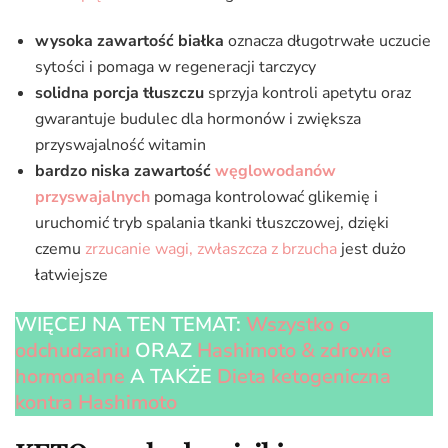
wysoka zawartość białka
oznacza długotrwałe uczucie
sytości i pomaga w regeneracji tarczycy
solidna porcja tłuszczu
sprzyja kontroli apetytu oraz
gwarantuje budulec dla hormonów i zwiększa
przyswajalność witamin
bardzo niska zawartość
węglowodanów
przyswajalnych
pomaga kontrolować glikemię i
uruchomić tryb spalania tkanki tłuszczowej, dzięki
czemu
zrzucanie wagi, zwłaszcza z brzucha
jest dużo
łatwiejsze
WIĘCEJ NA TEN TEMAT:
Wszystko o
odchudzaniu
ORAZ
Hashimoto & zdrowie
hormonalne
A TAKŻE
Dieta ketogeniczna
kontra Hashimoto