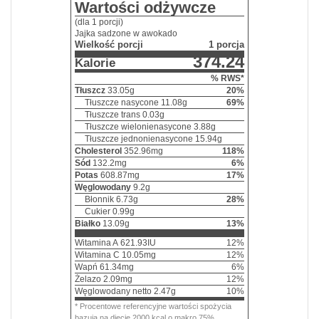
Wartości odżywcze
(dla 1 porcji)
Jajka sadzone w awokado
Wielkość porcji
1 porcja
374.24
Kalorie
% RWS*
Tłuszcz
33.05
g
20
%
Tłuszcze nasycone
11.08
g
69
%
Tłuszcze trans
0.03
g
Tłuszcze wielonienasycone
3.88
g
Tłuszcze jednonienasycone
15.94
g
Cholesterol
352.96
mg
118
%
Sód
132.2
mg
6
%
Potas
608.87
mg
17
%
Węglowodany
9.2
g
Błonnik
6.73
g
28
%
Cukier
0.99
g
Białko
13.09
g
13
%
Witamina A
621.93
IU
12
%
Witamina C
10.05
mg
12
%
Wapń
61.34
mg
6
%
Żelazo
2.09
mg
12
%
Węglowodany netto
2.47
g
10
%
* Procentowe referencyjne wartości spożycia
bazują na diecie 2000 kcal o makro 75%