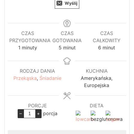
Wyślij
CZAS
CZAS
CZAS
PRZYGOTOWANIA
GOTOWANIA
CAŁKOWITY
minuta
minuty
minuty
1
minuty
5
minut
6
minut
RODZAJ DANIA
KUCHNIA
Przekąska
,
Śniadanie
Amerykańska,
Europejska
PORCJE
DIETA
–
+
porcja