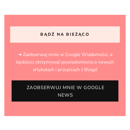
BĄDŹ NA BIEŻĄCO
➜ Zaobserwuj mnie w Google Wiadomości, a
będziesz otrzymywać powiadomienia o nowych
artykułach i przepisach z Bloga!
ZAOBSERWUJ MNIE W GOOGLE
NEWS