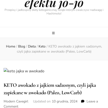
efektu jo-jo
Przepisy i jadłospisy diety ketogenicznej, dzięki którym zwalczysz nadwagę i
Hashimoto!
Home
/
Blog
/
Dieta
/
Keto
/
KETO awokado z jajkiem sadzonym,
czyli jajka zapiekane w awokado (Paleo, LowCarb)
KETO awokado z jajkiem sadzonym, czyli jajka
zapiekane w awokado (Paleo, LowCarb)
Modern Cavegirl
Updated on
10 grudnia, 2024
Leave a
on
Comment