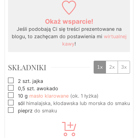
Okaż wsparcie!
Jeśli podobają Ci się treści prezentowane na
blogu, to zachęcam do postawienia mi
wirtualnej
kawy
!
SKŁADNIKI
1x
2x
3x
▢
2
szt.
jajka
▢
0,5
szt.
awokado
▢
10
g
masło klarowane
(ok. 1 łyżka)
▢
sól
himalajska, kłodawska lub morska do smaku
▢
pieprz
do smaku