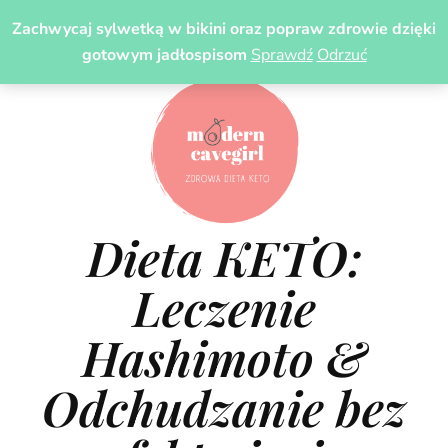
Zachwycaj sylwetką w bikini oraz popraw zdrowie dzięki
gotowym jadłospisom
Sprawdź
Odrzuć
Dieta KETO:
Leczenie
Hashimoto &
Odchudzanie bez