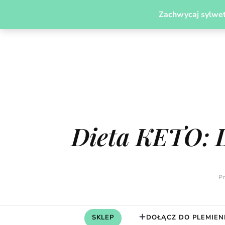
PLEMIĘ MODERN CAVEGIRL
JADŁOSPISY
ODCH
Zachwycaj sylwet
Dieta KETO: 
Pr
SKLEP
DOŁĄCZ DO PLEMIEN