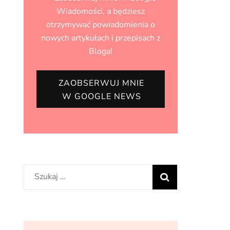
Wiadomości, a będziesz
otrzymywać powiadomienia o
nowych artykułach i przepisach z
Bloga!
ZAOBSERWUJ MNIE
W GOOGLE NEWS
Szukaj: