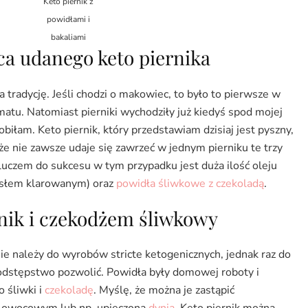
Keto piernik z
powidłami i
bakaliami
a udanego keto piernika
tradycję. Jeśli chodzi o makowiec, to było to pierwsze w
atu. Natomiast pierniki wychodziły już kiedyś spod mojej
biłam. Keto piernik, który przedstawiam dzisiaj jest pyszny,
że nie zawsze udaje się zawrzeć w jednym pierniku te trzy
kluczem do sukcesu w tym przypadku jest duża ilość oleju
słem klarowanym) oraz
powidła śliwkowe z czekoladą
.
nik i czekodżem śliwkowy
 należy do wyrobów stricte ketogenicznych, jednak raz do
odstępstwo pozwolić. Powidła były domowej roboty i
 śliwki i
czekoladę
. Myślę, że można je zastąpić
 owocowym lub np. upieczoną
dynią
. Keto piernik można