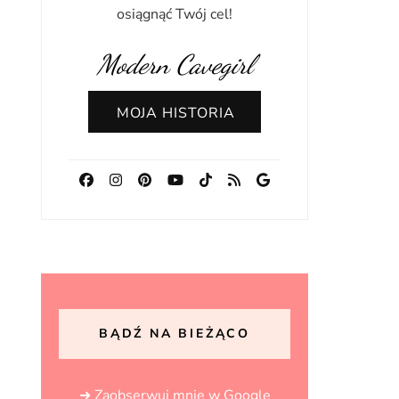
osiągnąć Twój cel!
Modern Cavegirl
MOJA HISTORIA
BĄDŹ NA BIEŻĄCO
➜ Zaobserwuj mnie w Google