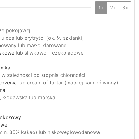
1x
2x
3x
ze pokojowej
lluloza lub erytrytol (ok. ½ szklanki)
inowany lub masło klarowane
iwkowe
lub śliwkowo – czekoladowe
rnika
 w zależności od stopnia chłonności
eczenia
lub cream of tartar (inaczej kamień winny)
na
a, kłodawska lub morska
 kokosowy
owe
min. 85% kakao) lub niskowęglowodanowa