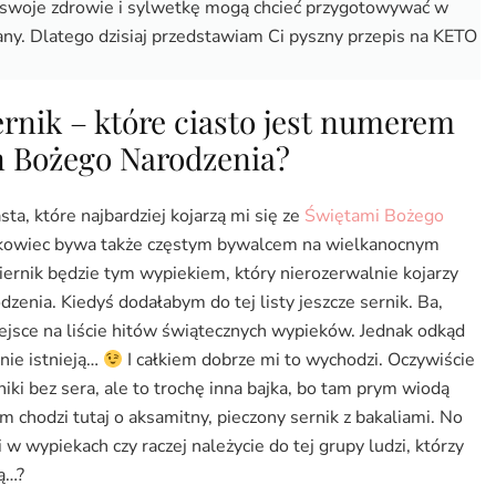
o swoje zdrowie i sylwetkę mogą chcieć przygotowywać w
y. Dlatego dzisiaj przedstawiam Ci pyszny przepis na KETO
rnik – które ciasto jest numerem
n Bożego Narodzenia?
asta, które najbardziej kojarzą mi się ze
Świętami Bożego
makowiec bywa także częstym bywalcem na wielkanocnym
iernik będzie tym wypiekiem, który nierozerwalnie kojarzy
zenia. Kiedyś dodałabym do tej listy jeszcze sernik. Ba,
ejsce na liście hitów świątecznych wypieków. Jednak odkąd
 nie istnieją…
I całkiem dobrze mi to wychodzi. Oczywiście
iki bez sera, ale to trochę inna bajka, bo tam prym wiodą
m chodzi tutaj o aksamitny, pieczony sernik z bakaliami. No
i w wypiekach czy raczej należycie do tej grupy ludzi, którzy
ją…?