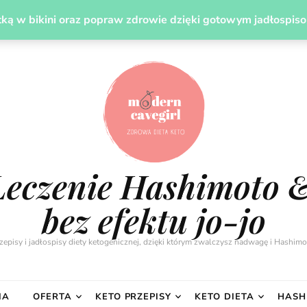
UDZANIE
LECZENIE HASHIMOTO DIETĄ
PREZENT
ką w bikini oraz popraw zdrowie dzięki gotowym jadłospis
Leczenie Hashimoto 
bez efektu jo-jo
zepisy i jadłospisy diety ketogenicznej, dzięki którym zwalczysz nadwagę i Hashimo
IA
OFERTA
KETO PRZEPISY
KETO DIETA
HASH