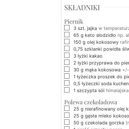
SKŁADNIKI
Piernik
▢
3
szt.
jajka
w temperatur
▢
65
g
keto słodzidło
np. a
▢
150
g
olej kokosowy
raf
▢
0,75
szklanki
powidła śl
▢
3
łyżki
kakao
▢
2
łyżki
przyprawa do pie
▢
30
g
mąka kokosowa
+/-
▢
1
łyżeczka
proszek do pi
▢
0,5
łyżeczki
soda kuchen
▢
1
szczypta
sól
himalajsk
Polewa czekoladowa
▢
25
g
nierafinowany olej
▢
25
g
gęste mleko kokos
▢
50
g
czekolada gorzka
(
▢