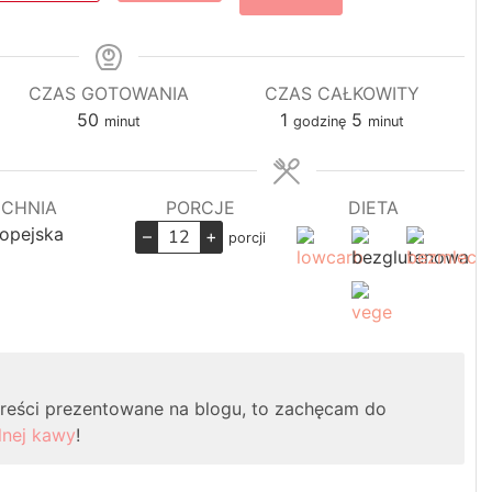
CZAS GOTOWANIA
CZAS CAŁKOWITY
minuty
godzina
minuty
50
1
5
minut
godzinę
minut
CHNIA
PORCJE
DIETA
opejska
–
+
porcji
 treści prezentowane na blogu, to zachęcam do
lnej kawy
!