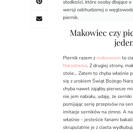
słodkości, które osoby dbające 
wersji odchudzonej o węglowodan
piernik.
Makowiec czy pie
jede
Piernik razem z
makowcem
to ci
Narodzenia
. Z drugiej strony, 
stole… Zatem to chyba właśnie p
się z urokiem Świąt Bożego Narod
chyba nawet zająłby pierwsze mi
nie jem nabiału, udaję, że serniki
pomijając serię przepisów na sern
imitacje serników na zimno. A na
właśnie – jesteście fanami bakali
skrupulatnie je z ciasta wydłubu