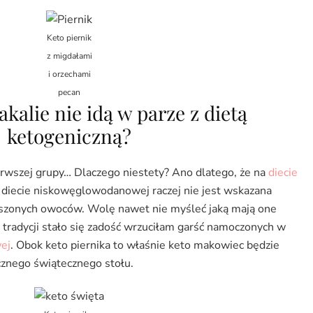
Keto piernik
z migdałami
i orzechami
pecan
akalie nie idą w parze z dietą
ketogeniczną?
pierwszej grupy… Dlaczego niestety? Ano dlatego, że na
diecie
j diecie niskowęglowodanowej raczej nie jest wskazana
uszonych owoców. Wolę nawet nie myśleć jaką mają one
 tradycji stało się zadość wrzuciłam garść namoczonych w
ej
. Obok keto piernika to właśnie keto makowiec będzie
nego świątecznego stołu.