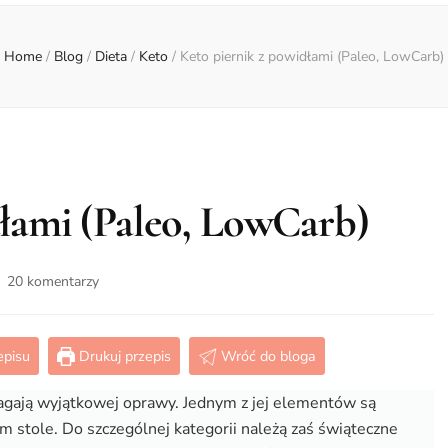
Home
/
Blog
/
Dieta
/
Keto
/
Keto piernik z powidłami (Paleo, LowCarb)
dłami (Paleo, LowCarb)
do
20 komentarzy
Keto
piernik
z
episu
Drukuj przepis
Wróć do bloga
powidłami
(Paleo,
ają wyjątkowej oprawy. Jednym z jej elementów są
LowCarb)
 stole. Do szczególnej kategorii należą zaś świąteczne