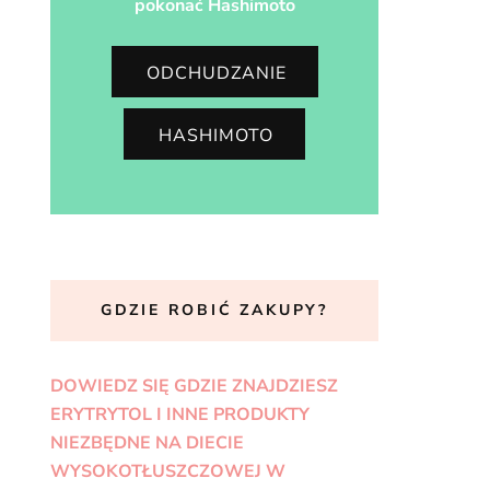
pokonać Hashimoto
ODCHUDZANIE
HASHIMOTO
GDZIE ROBIĆ ZAKUPY?
DOWIEDZ SIĘ GDZIE ZNAJDZIESZ
ERYTRYTOL I INNE PRODUKTY
NIEZBĘDNE NA DIECIE
WYSOKOTŁUSZCZOWEJ W