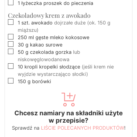
▢
1
łyżeczka
proszek do pieczenia
Czekoladowy krem z awokado
▢
1
szt.
awokado
dojrzałe duże (ok. 150 g
miąższu)
▢
250
ml
gęste mleko kokosowe
▢
30
g
kakao surowe
▢
50
g
czekolada gorzka
lub
niskowęglowodanowa
▢
10
kropli
kropelki słodzące
(jeśli krem nie
wyjdzie wystarczająco słodki)
▢
150
g
borówki
Chcesz namiary na składniki użyte
w przepisie?
Sprawdź na
LIŚCIE POLECANYCH PRODUKTÓW
!