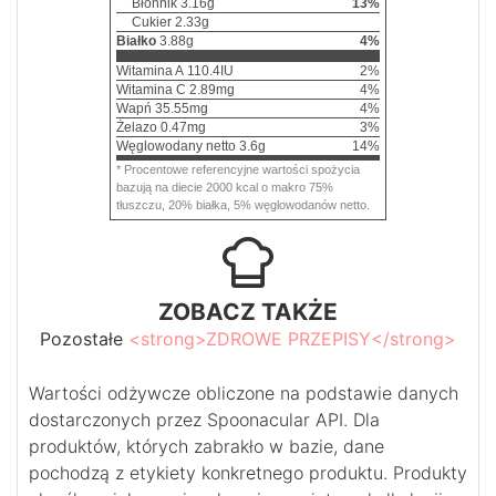
Błonnik
3.16
g
13
%
Cukier
2.33
g
Białko
3.88
g
4
%
Witamina A
110.4
IU
2
%
Witamina C
2.89
mg
4
%
Wapń
35.55
mg
4
%
Żelazo
0.47
mg
3
%
Węglowodany netto
3.6
g
14
%
* Procentowe referencyjne wartości spożycia
bazują na diecie 2000 kcal o makro 75%
tłuszczu, 20% białka, 5% węglowodanów netto.
ZOBACZ TAKŻE
Pozostałe
<strong>ZDROWE PRZEPISY</strong>
Wartości odżywcze obliczone na podstawie danych
dostarczonych przez Spoonacular API. Dla
produktów, których zabrakło w bazie, dane
pochodzą z etykiety konkretnego produktu. Produkty