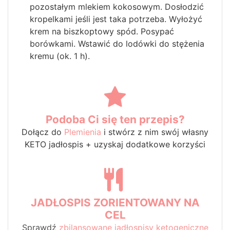
pozostałym mlekiem kokosowym. Dosłodzić
kropelkami jeśli jest taka potrzeba. Wyłożyć
krem na biszkoptowy spód. Posypać
borówkami. Wstawić do lodówki do stężenia
kremu (ok. 1 h).
Podoba Ci się ten przepis?
Dołącz do
Plemienia
i stwórz z nim swój własny
KETO jadłospis + uzyskaj dodatkowe korzyści
JADŁOSPIS ZORIENTOWANY NA
CEL
Sprawdź
zbilansowane jadłospisy ketogeniczne