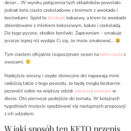
deser… W wyniku połączenia tych składników powstało
jednak keto ciasto czekoladowe z kremem z awokado i
borówkami. Spód to
biszkopt
kakaowy, a krem to awokado
zblendowane z mlekiem kokosowym, kakao i czekoladą.
Do tego pyszne, słodkie borówki. Zapewniam – smakuje
jeszcze lepiej niż wydaje Ci się, że może smakować…
Tym ciastem oficjalnie rozpoczynam sezon na
keto ciasta
z
owocami.
Nadejście wiosny i ciepłe słoneczne dni napawają mnie
radością także z tego powodu, że będę mogła bezkarnie
pozwolić sobie na większy udział
warzyw
i
owoców
w
diecie. Oto pierwsze podejście do tematu. W kolejnych
tygodniach możecie spodziewać się następnych propozycji
z ich udziałem.
W jaki sposób ten KETO przepis