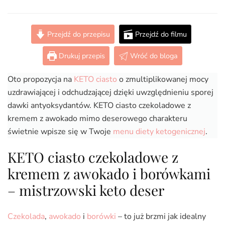
KETO
ciasto
czekoladowe
Przejdź do przepisu
Przejdź do filmu
z
kremem
Drukuj przepis
Wróć do bloga
z
awokado
Oto propozycja na
KETO ciasto
o zmultiplikowanej mocy
(Paleo,
LowCarb)
uzdrawiającej i odchudzającej dzięki uwzględnieniu sporej
dawki antyoksydantów. KETO ciasto czekoladowe z
kremem z awokado mimo deserowego charakteru
świetnie wpisze się w Twoje
menu diety ketogenicznej
.
KETO ciasto czekoladowe z
kremem z awokado i borówkami
– mistrzowski keto deser
Czekolada
,
awokado
i
borówki
– to już brzmi jak idealny