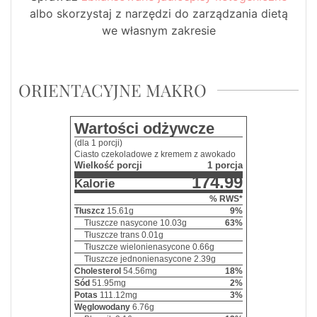
albo skorzystaj z narzędzi do zarządzania dietą
we własnym zakresie
ORIENTACYJNE MAKRO
Wartości odżywcze
(dla 1 porcji)
Ciasto czekoladowe z kremem z awokado
Wielkość porcji
1 porcja
174.99
Kalorie
% RWS*
Tłuszcz
15.61
g
9
%
Tłuszcze nasycone
10.03
g
63
%
Tłuszcze trans
0.01
g
Tłuszcze wielonienasycone
0.66
g
Tłuszcze jednonienasycone
2.39
g
Cholesterol
54.56
mg
18
%
Sód
51.95
mg
2
%
Potas
111.12
mg
3
%
Węglowodany
6.76
g