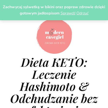
Zachwycaj sylwetką w bikini oraz popraw zdrowie dzięki
gotowym jadłospisom
Sprawdź
Odrzuć
Dieta KETO:
Leczenie
Hashimoto &
Odchudzanie bez