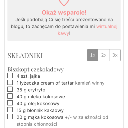
Okaż wsparcie!
Jeśli podobają Ci się treści prezentowane na
blogu, to zachęcam do postawienia mi
wirtualnej
kawy
!
SKŁADNIKI
1x
2x
3x
Biszkopt czekoladowy
▢
4
szt.
jajka
▢
1
łyżeczka
cream of tartar
kamień winny
▢
35
g
erytrytol
▢
40
g
mleko kokosowe
▢
40
g
olej kokosowy
▢
15
g
błonnik kakaowy
▢
20
g
mąka kokosowa
+/- w zależności od
stopnia chłonności