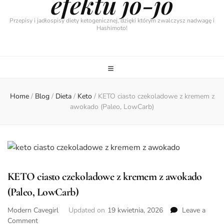
efektu jo-jo
Przepisy i jadłospisy diety ketogenicznej, dzięki którym zwalczysz nadwagę i
Hashimoto!
Home
/
Blog
/
Dieta
/
Keto
/
KETO ciasto czekoladowe z kremem z
awokado (Paleo, LowCarb)
KETO ciasto czekoladowe z kremem z awokado
(Paleo, LowCarb)
Modern Cavegirl
Updated on
19 kwietnia, 2026
Leave a
on
Comment