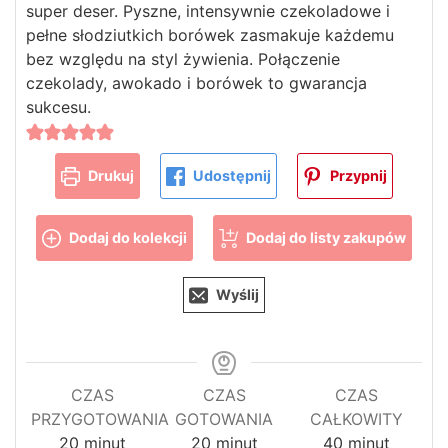
super deser. Pyszne, intensywnie czekoladowe i
pełne słodziutkich borówek zasmakuje każdemu
bez względu na styl żywienia. Połączenie
czekolady, awokado i borówek to gwarancja
sukcesu.
Drukuj
Udostępnij
Przypnij
Dodaj do kolekcji
Dodaj do listy zakupów
Wyślij
CZAS
CZAS
CZAS
PRZYGOTOWANIA
GOTOWANIA
CAŁKOWITY
minuty
minuty
minuty
20
minut
20
minut
40
minut