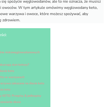
 się spożycie węglowodanów, ale to nie oznacza, że musisz
w i owoców. W tym artykule omówimy węglowodany keto,
nowe warzywa i owoce, które możesz spożywać, aby
ię zdrowiem.
eści:
otne niskowęglowodanowych
burzają stan ketozy?
ecie keto
tto w warzywach
rzywa zakazane na diecie keto
ie keto
y KETO: Przepisy & jadłospisy
Rozwianie obaw