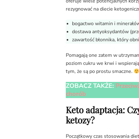
oferuje wiele potencjalnych korzy
rezygnować na diecie ketogeniczn
bogactwo witamin i minerałó
dostawa antyoksydantów (prze
zawartość błonnika, który o
Pomagają one zatem w utrzymani
poziom cukru we krwi i wspiera
tym, że są po prostu smaczne.
ZOBACZ TAKŻE:
Przeciwz
chorób
Keto adaptacja: C
ketozy?
Początkowy czas stosowania diet