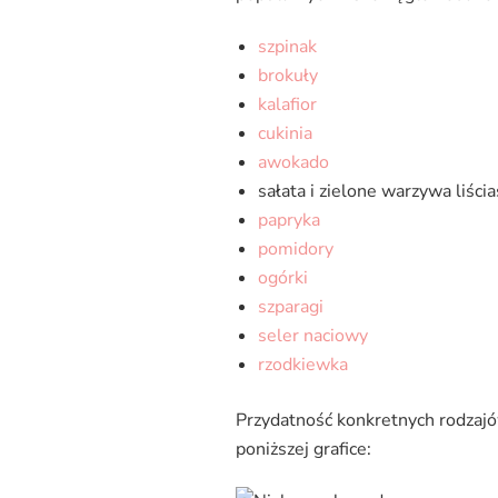
szpinak
brokuły
kalafior
cukinia
awokado
sałata i zielone warzywa liści
papryka
pomidory
ogórki
szparagi
seler naciowy
rzodkiewka
Przydatność konkretnych rodzajó
poniższej grafice: