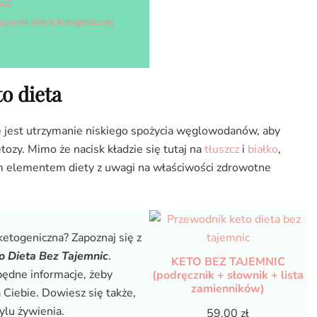
ość
ące na diecie ketogenicznej
o dieta
e jest utrzymanie niskiego spożycia węglowodanów, aby
ozy. Mimo że nacisk kładzie się tutaj na
tłuszcz
i
białko
,
 elementem diety z uwagi na właściwości zdrowotne
ketogeniczna? Zapoznaj się z
o Dieta Bez Tajemnic
.
KETO BEZ TAJEMNIC
będne informacje, żeby
(podręcznik + słownik + lista
zamienników)
 Ciebie. Dowiesz się także,
ylu żywienia.
59,00
zł