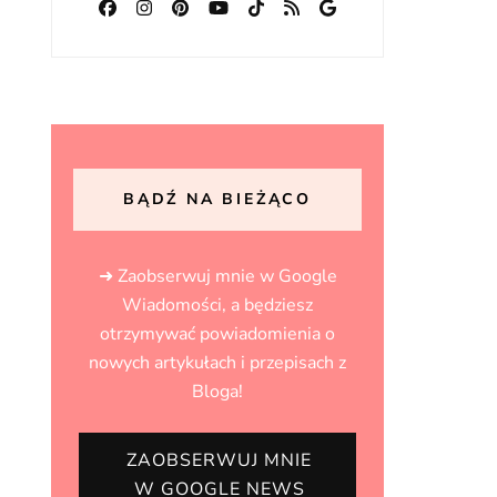
BĄDŹ NA BIEŻĄCO
➜ Zaobserwuj mnie w Google
Wiadomości, a będziesz
otrzymywać powiadomienia o
nowych artykułach i przepisach z
Bloga!
ZAOBSERWUJ MNIE
W GOOGLE NEWS