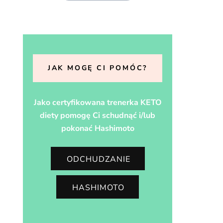
JAK MOGĘ CI POMÓC?
Jako certyfikowana trenerka KETO
diety pomogę Ci schudnąć i/lub
pokonać Hashimoto
ODCHUDZANIE
HASHIMOTO