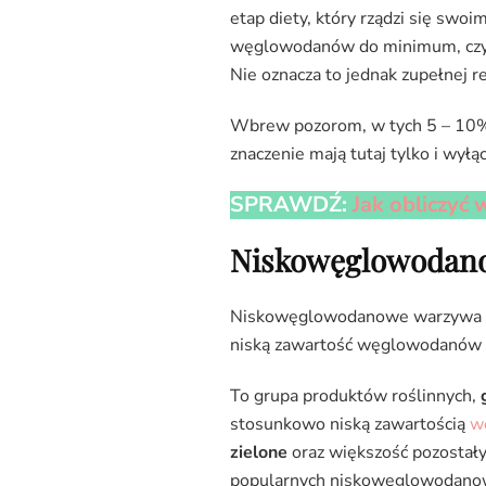
etap diety, który rządzi się swoi
węglowodanów do minimum, czyli
Nie oznacza to jednak zupełnej r
Wbrew pozorom, w tych 5 – 10% z
znaczenie mają tutaj tylko i wył
SPRAWDŹ:
Jak obliczyć
Niskowęglowodano
Niskowęglowodanowe warzywa są
niską zawartość węglowodanów i
To grupa produktów roślinnych,
stosunkowo niską zawartością
w
zielone
oraz większość pozostały
popularnych niskowęglowodanowy