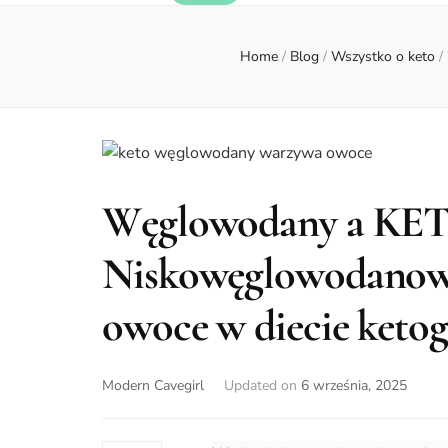
Home
/
Blog
/
Wszystko o keto
/
Węglowodany a KETO
Niskowęglowodano
owoce w diecie ketog
Modern Cavegirl
Updated on
6 września, 2025