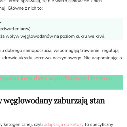
ści, które sprawiają, że nie warto całkowicie z nich
ej. Główne z nich to:
w
ciwutleniaczy)
bniża wpływ węglowodanów na poziom cukru we krwi.
u dobrego samopoczucia, wspomagają trawienie, regulują
ją zdrowie układu sercowo-naczyniowego. Nie wspominając o
apalna keto dieta w profilaktyce i leczeniu
zy węglowodany zaburzają stan
y ketogenicznej, czyli
adaptacja do ketozy
to specyficzny