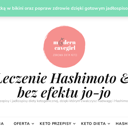
UDZANIE
LECZENIE HASHIMOTO DIETĄ
PREZENT
ką w bikini oraz popraw zdrowie dzięki gotowym jadłospis
Leczenie Hashimoto 
bez efektu jo-jo
zepisy i jadłospisy diety ketogenicznej, dzięki którym zwalczysz nadwagę i Hashimo
IA
OFERTA
KETO PRZEPISY
KETO DIETA
HASH