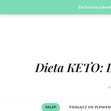
PLEMIĘ MODERN CAVEGIRL
JADŁOSPISY
ODCH
Zachwycaj sylwet
Dieta KETO: 
Pr
SKLEP
DOŁĄCZ DO PLEMIEN