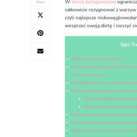
W
diecie ketogenicznej
ogranicza
Share
całkowicie rezygnować z warzy
czyli najlepsze niskowęglowoda
wesprzeć swoją dietę i cieszyć s
Spis Tr
Węglowodany a keto dieta
Keto węglowodany: Korzyści zdrow
warzyw i owoców
Keto adaptacja: Czy węglowodany za
Niskowęglowodanowe warzywa na di
Zawartość węglowodanów ne
Warzywa dozwolone kontra wa
Niskowęglowodanowe owoce na diec
Jak włączyć warzywa i owoce do diet
Węglowodany keto a odchudzanie: 