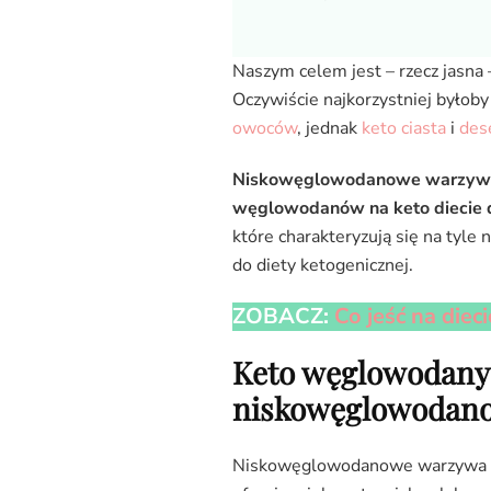
Naszym celem jest – rzecz jasna –
Oczywiście najkorzystniej było
owoców
, jednak
keto ciasta
i
des
Niskowęglowodanowe warzywa
węglowodanów na keto diecie d
które charakteryzują się na tyle
do diety ketogenicznej.
ZOBACZ:
Co jeść na diec
Keto węglowodany:
niskowęglowodan
Niskowęglowodanowe warzywa i o