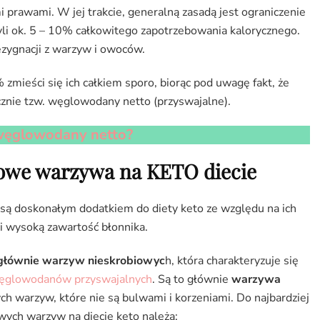
mi prawami. W jej trakcie, generalną zasadą jest ograniczenie
 ok. 5 – 10% całkowitego zapotrzebowania kalorycznego.
ezygnacji z warzyw i owoców.
mieści się ich całkiem sporo, biorąc pod uwagę fakt, że
ącznie tzw. węglowodany netto (przyswajalne).
 węglowodany netto?
we warzywa na KETO diecie
 doskonałym dodatkiem do diety keto ze względu na ich
 wysoką zawartość błonnika.
głównie warzyw nieskrobiowyc
h, która charakteryzuje się
ęglowodanów przyswajalnych
. Są to głównie
warzywa
ch warzyw, które nie są bulwami i korzeniami. Do najbardziej
ch warzyw na diecie keto należą: