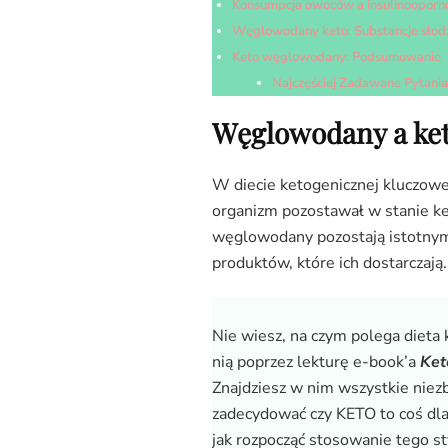
Konsumpcja owoców a insulinooporn
Węglowodany keto: Substancje słodz
Keto węglowodany: Podsumowanie
Najczęściej Zadawane Pytania
Węglowodany a ket
W diecie ketogenicznej kluczow
organizm pozostawał w stanie ket
węglowodany pozostają istotnym
produktów, które ich dostarczają.
Nie wiesz, na czym polega dieta 
nią poprzez lekturę e-book’a
Ket
Znajdziesz w nim wszystkie niez
zadecydować czy KETO to coś dla
jak rozpocząć stosowanie tego st