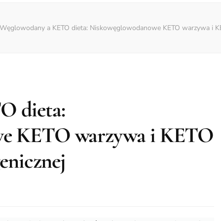
Węglowodany a KETO dieta: Niskowęglowodanowe KETO warzywa i KET
 dieta:
we KETO warzywa i KETO
enicznej